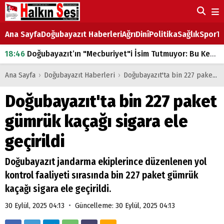
Ana Sayfa
Doğubayazıt Haberleri
Ağrı
Dinî
Politika
Sağlık
Spor
Ta
18:46
Doğubayazıt’ın "Mecburiyet"i İsim Tutmuyor: Bu Kez de Mem u Zîn Oldu!
07:53
Doğubayazıt’ta Ekmek Fiyatlarına Zam
Ana Sayfa
›
Doğubayazıt Haberleri
›
Doğubayazıt'ta bin 227 paket gümrük kaçağı sigara ele geçirildi
07:16
Doğubayazıt'ta çocukların sırtındaki ağır yük
Doğubayazıt'ta bin 227 paket
07:00
DEVLET ve HÜKÜMET
gümrük kaçağı sigara ele
18:29
ÇARŞI CADDESİ YAZ BOZ TAHTASI
geçirildi
Doğubayazıt jandarma ekiplerince düzenlenen yol
kontrol faaliyeti sırasında bin 227 paket gümrük
kaçağı sigara ele geçirildi.
•
30 Eylül, 2025 04:13
Güncelleme: 30 Eylül, 2025 04:13