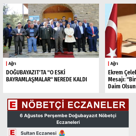
Ağrı
Ağrı
DOĞUBAYAZIT'TA "O ESKİ
Ekrem Çele
BAYRAMLAŞMALAR" NEREDE KALDI
Mesajı: "Bi
Daim Olsun
Arama