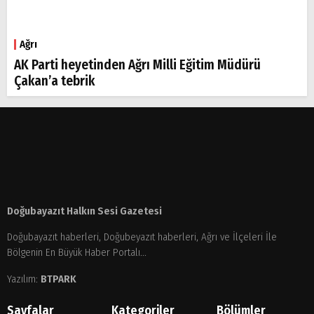
Ağrı
AK Parti heyetinden Ağrı Milli Eğitim Müdürü
Çakan’a tebrik
Doğubayazıt Halkın Sesi Gazetesi
Doğubayazıt haberleri, Doğubeyazıt haberleri, Ağrı ve İlçeleri İle
Bölgenin En Büyük Haber Portalı...
Yazılım:
BTPARK
Sayfalar
Kategoriler
Bölümler