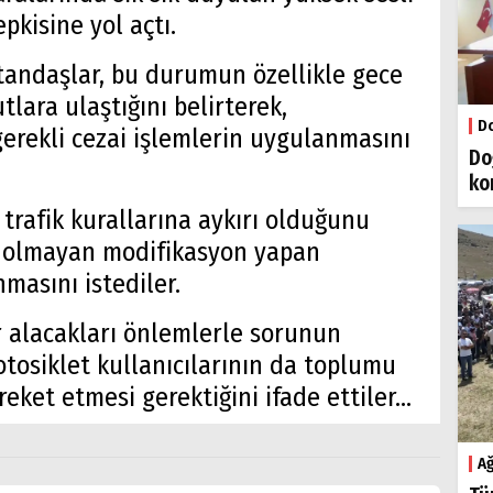
epkisine yol açtı.
atandaşlar, bu durumun özellikle gece
tlara ulaştığını belirterek,
Do
gerekli cezai işlemlerin uygulanmasını
Do
ko
 trafik kurallarına aykırı olduğunu
n olmayan modifikasyon yapan
nmasını istediler.
er alacakları önlemlerle sorunun
tosiklet kullanıcılarının da toplumu
ket etmesi gerektiğini ifade ettiler...
Ağ