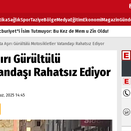
tika
Sağlık
Spor
Taziye
Bölge
Medya
Eğitim
Ekonomi
Magazin
Günd
buriyet"i İsim Tutmuyor: Bu Kez de Mem u Zîn Oldu!
k Fiyatlarına Zam
a Aşırı Gürültülü Motosikletler Vatandaşı Rahatsız Ediyor
ların sırtındaki ağır yük
ırı Gürültülü
T
andaşı Rahatsız Ediyor
BOZ TAHTASI
z, 2025 14:45