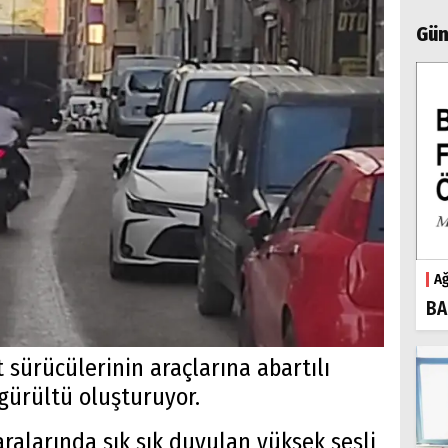
Gün
Ağ
BA
 sürücülerinin araçlarına abartılı
 gürültü oluşturuyor.
ralarında sık sık duyulan yüksek sesli