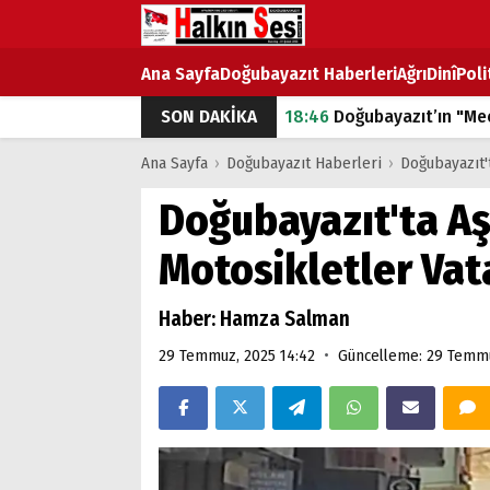
Ana Sayfa
Doğubayazıt Haberleri
Ağrı
Dinî
Poli
SON DAKİKA
18:46
Doğubayazıt’ın "Mec
07:53
Doğubayazıt’ta Ekme
Ana Sayfa
›
Doğubayazıt Haberleri
›
Doğubayazıt't
07:16
Doğubayazıt'ta çocuk
Doğubayazıt'ta Aş
07:00
DEVLET ve HÜKÜME
Motosikletler Vat
18:29
ÇARŞI CADDESİ YAZ 
Haber: Hamza Salman
•
29 Temmuz, 2025 14:42
Güncelleme: 29 Temmu