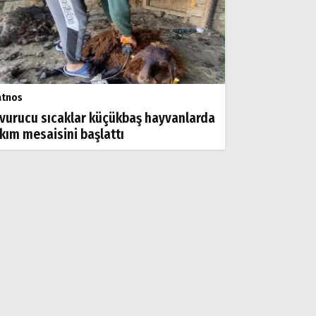
atnos
vurucu sıcaklar küçükbaş hayvanlarda
rkım mesaisini başlattı