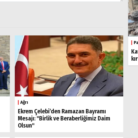
P
Ka
kı
Ağrı
Ekrem Çelebi’den Ramazan Bayramı
Mesajı: "Birlik ve Beraberliğimiz Daim
Olsun"