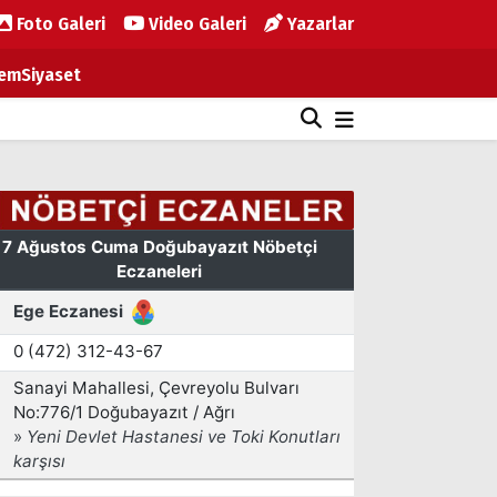
Foto Galeri
Video Galeri
Yazarlar
em
Siyaset