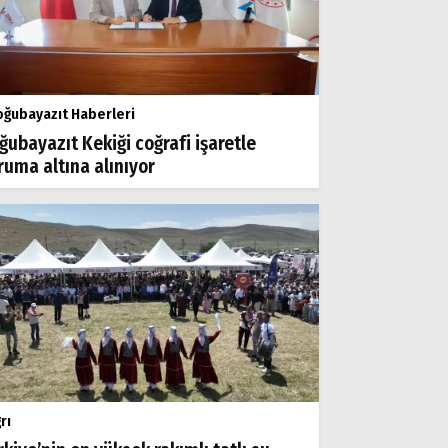
ğubayazıt Haberleri
ğubayazıt Kekiği coğrafi işaretle
ruma altına alınıyor
rı