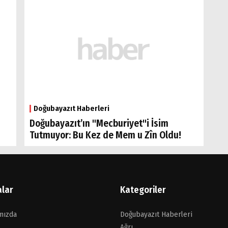
Doğubayazıt Haberleri
Doğubayazıt’ın "Mecburiyet"i İsim
Tutmuyor: Bu Kez de Mem u Zîn Oldu!
alar
Kategoriler
mızda
Doğubayazıt Haberleri
Ağrı