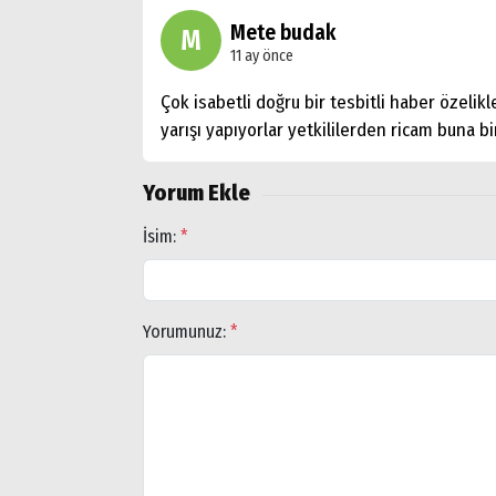
Mete budak
M
Arama
11 ay önce
Popüler
Çok isabetli doğru bir tesbitli haber özeli
Aramalar:
yarışı yapıyorlar yetkililerden ricam buna b
Ağrı
Doğubayazıt
Yorum Ekle
İsim:
*
Yorumunuz:
*