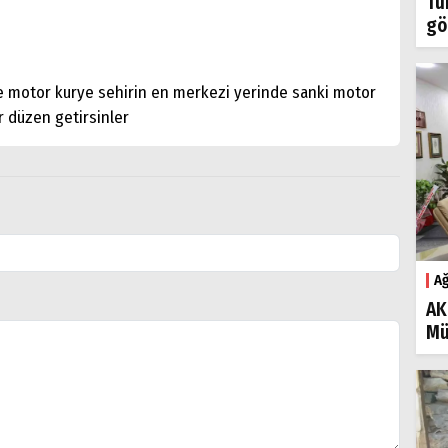
Tü
gö
kle motor kurye sehirin en merkezi yerinde sanki motor
ir düzen getirsinler
Ağ
AK
Mü