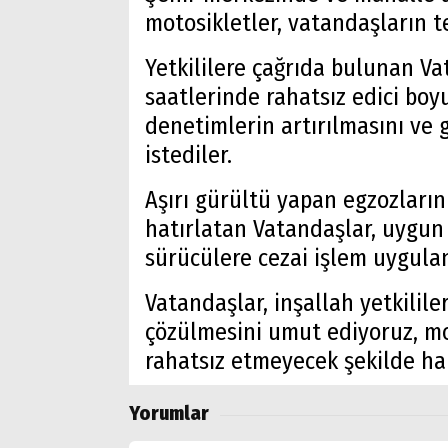
motosikletler, vatandaşların t
Yetkililere çağrıda bulunan V
saatlerinde rahatsız edici boyu
denetimlerin artırılmasını ve 
istediler.
Aşırı gürültü yapan egzozların
hatırlatan Vatandaşlar, uygu
sürücülere cezai işlem uygula
Vatandaşlar, inşallah yetkilil
çözülmesini umut ediyoruz, mo
rahatsız etmeyecek şekilde hare
Yorumlar