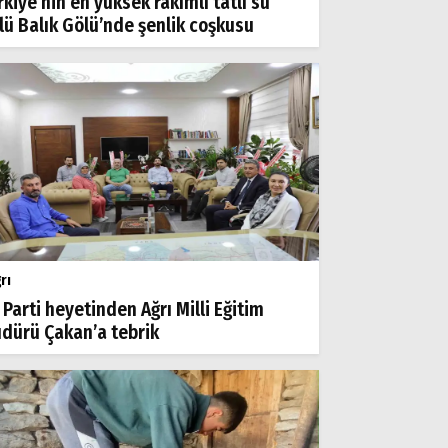
rkiye’nin en yüksek rakımlı tatlı su
lü Balık Gölü’nde şenlik coşkusu
rı
 Parti heyetinden Ağrı Milli Eğitim
dürü Çakan’a tebrik