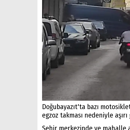
Doğubayazıt'ta bazı motosiklet
egzoz takması nedeniyle aşırı
Şehir merkezinde ve mahalle a