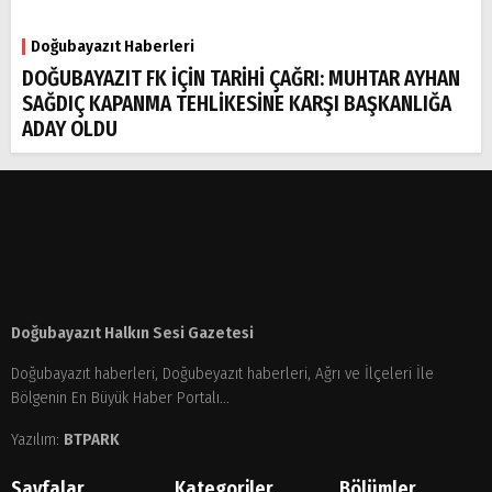
Doğubayazıt Haberleri
DOĞUBAYAZIT FK İÇİN TARİHİ ÇAĞRI: MUHTAR AYHAN
SAĞDIÇ KAPANMA TEHLİKESİNE KARŞI BAŞKANLIĞA
ADAY OLDU
Doğubayazıt Halkın Sesi Gazetesi
Doğubayazıt haberleri, Doğubeyazıt haberleri, Ağrı ve İlçeleri İle
Bölgenin En Büyük Haber Portalı...
Yazılım:
BTPARK
Sayfalar
Kategoriler
Bölümler