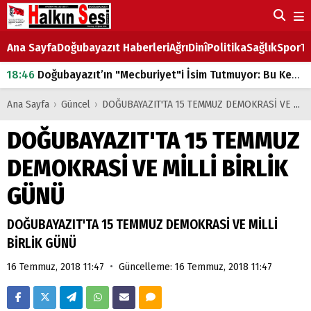
Ana Sayfa
Doğubayazıt Haberleri
Ağrı
Dinî
Politika
Sağlık
Spor
Ta
18:46
Doğubayazıt’ın "Mecburiyet"i İsim Tutmuyor: Bu Kez de Mem u Zîn Oldu!
07:53
Doğubayazıt’ta Ekmek Fiyatlarına Zam
Ana Sayfa
›
Güncel
›
DOĞUBAYAZIT'TA 15 TEMMUZ DEMOKRASİ VE MİLLİ BİRLİK GÜNÜ
07:16
Doğubayazıt'ta çocukların sırtındaki ağır yük
DOĞUBAYAZIT'TA 15 TEMMUZ
07:00
DEVLET ve HÜKÜMET
DEMOKRASİ VE MİLLİ BİRLİK
18:29
ÇARŞI CADDESİ YAZ BOZ TAHTASI
GÜNÜ
DOĞUBAYAZIT'TA 15 TEMMUZ DEMOKRASİ VE MİLLİ
BİRLİK GÜNÜ
•
16 Temmuz, 2018 11:47
Güncelleme: 16 Temmuz, 2018 11:47