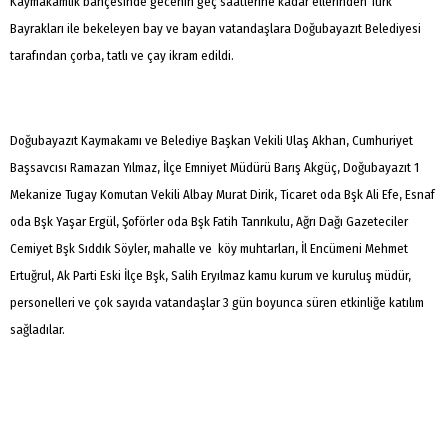
Kaymakamlık bahçesinde gecenin geç saatlerine kadar ellerinden Türk
Bayrakları ile bekeleyen bay ve bayan vatandaşlara Doğubayazıt Belediyesi
tarafından çorba, tatlı ve çay ikram edildi.
Doğubayazıt Kaymakamı ve Belediye Başkan Vekili Ulaş Akhan, Cumhuriyet
Başsavcısı Ramazan Yılmaz, İlçe Emniyet Müdürü Barış Akgüç, Doğubayazıt 1
Mekanize Tugay Komutan Vekili Albay Murat Dirik, Ticaret oda Bşk Ali Efe, Esnaf
oda Bşk Yaşar Ergül, Şoförler oda Bşk Fatih Tanrıkulu, Ağrı Dağı Gazeteciler
Cemiyet Bşk Sıddık Söyler, mahalle ve köy muhtarları, İl Encümeni Mehmet
Ertuğrul, Ak Parti Eski İlçe Bşk, Salih Eryılmaz kamu kurum ve kuruluş müdür,
personelleri ve çok sayıda vatandaşlar 3 gün boyunca süren etkinliğe katılım
sağladılar.