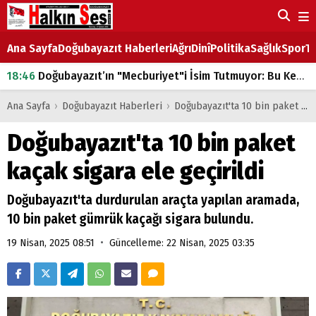
Ana Sayfa
Doğubayazıt Haberleri
Ağrı
Dinî
Politika
Sağlık
Spor
Ta
18:46
Doğubayazıt’ın "Mecburiyet"i İsim Tutmuyor: Bu Kez de Mem u Zîn Oldu!
07:53
Doğubayazıt’ta Ekmek Fiyatlarına Zam
Ana Sayfa
›
Doğubayazıt Haberleri
›
Doğubayazıt'ta 10 bin paket kaçak sigara ele geçirildi
07:16
Doğubayazıt'ta çocukların sırtındaki ağır yük
Doğubayazıt'ta 10 bin paket
07:00
DEVLET ve HÜKÜMET
kaçak sigara ele geçirildi
18:29
ÇARŞI CADDESİ YAZ BOZ TAHTASI
Doğubayazıt'ta durdurulan araçta yapılan aramada,
10 bin paket gümrük kaçağı sigara bulundu.
•
19 Nisan, 2025 08:51
Güncelleme: 22 Nisan, 2025 03:35