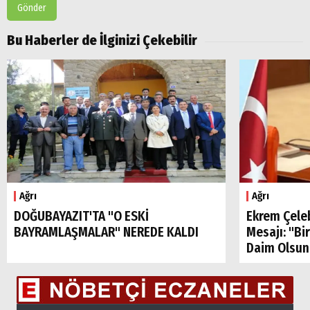
Gönder
Bu Haberler de İlginizi Çekebilir
Ağrı
Ağrı
DOĞUBAYAZIT'TA "O ESKİ
Ekrem Çele
BAYRAMLAŞMALAR" NEREDE KALDI
Mesajı: "Bi
Daim Olsun