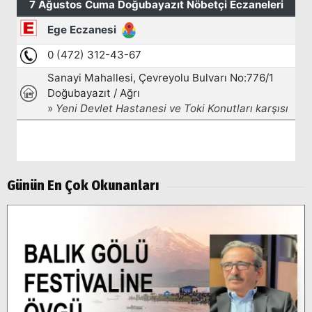
Arama
Günün En Çok Okunanları
Popüler
Aramalar:
Ağrı
Doğubayazıt