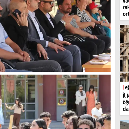
Va
ra
or
Ağ
İl
öğ
da