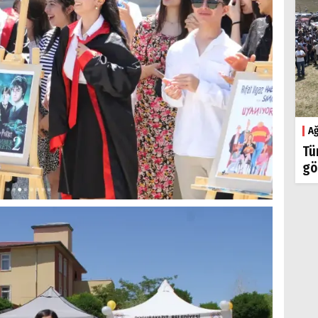
Ağ
Tü
gö