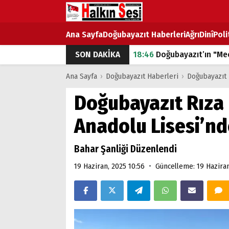
Ana Sayfa
Doğubayazıt Haberleri
Ağrı
Dinî
Poli
SON DAKİKA
18:46
Doğubayazıt’ın "Mec
07:53
Doğubayazıt’ta Ekme
Ana Sayfa
›
Doğubayazıt Haberleri
›
Doğubayazıt 
07:16
Doğubayazıt'ta çocuk
Doğubayazıt Rıza 
07:00
DEVLET ve HÜKÜME
Anadolu Lisesi’nd
18:29
ÇARŞI CADDESİ YAZ 
Bahar Şanliği Düzenlendi
•
19 Haziran, 2025 10:56
Güncelleme: 19 Haziran