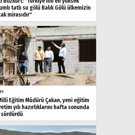
li Bozkurt: "Türkiye’nin en yüksek
kımlı tatlı su gölü Balık Gölü ülkemizin
tak mirasıdır"
rı
 Milli Eğitim Müdürü Çakan, yeni eğitim
retim yılı hazırlıklarını hafta sonunda
 sürdürdü