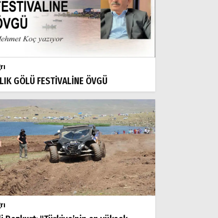
rı
LIK GÖLÜ FESTİVALİNE ÖVGÜ
rı