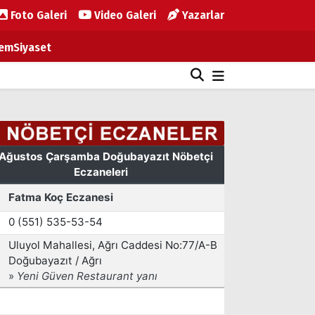
Foto Galeri
Video Galeri
Yazarlar
em
Siyaset