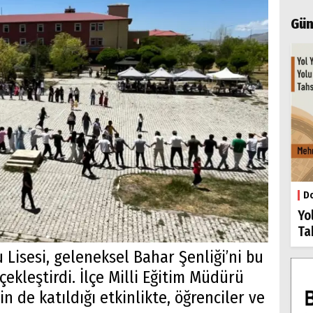
Gün
Do
Yo
Ta
 Lisesi, geleneksel Bahar Şenliği’ni bu
çekleştirdi. İlçe Milli Eğitim Müdürü
 de katıldığı etkinlikte, öğrenciler ve