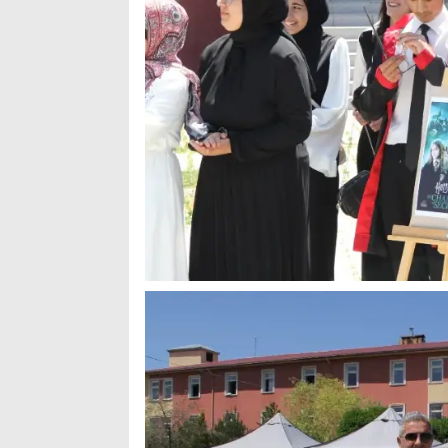
Arama
Popüler
Aramalar:
Ağrı
Doğubayazıt