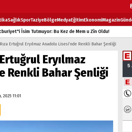
tika
Sağlık
Spor
Taziye
Bölge
Medya
Eğitim
Ekonomi
Magazin
Günd
buriyet"i İsim Tutmuyor: Bu Kez de Mem u Zîn Oldu!
k Fiyatlarına Zam
Rıza Ertuğrul Eryılmaz Anadolu Lisesi’nde Renkli Bahar Şenliği
ların sırtındaki ağır yük
Ertuğrul Eryılmaz
T
e Renkli Bahar Şenliği
BOZ TAHTASI
, 2025 11:01