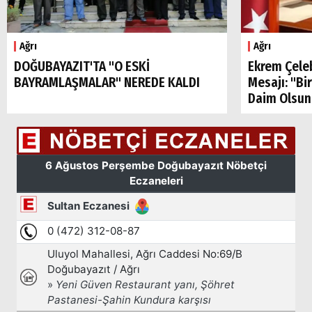
Ağrı
Ağrı
DOĞUBAYAZIT'TA "O ESKİ
Ekrem Çele
BAYRAMLAŞMALAR" NEREDE KALDI
Mesajı: "Bi
Daim Olsun
Arama
Popüler
Aramalar: