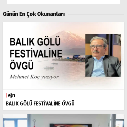
Ağrı
Doğubayazıt
Günün En Çok Okunanları
Ağrı
BALIK GÖLÜ FESTİVALİNE ÖVGÜ