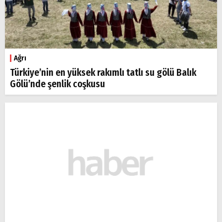
Ağrı
Türkiye’nin en yüksek rakımlı tatlı su gölü Balık
Gölü’nde şenlik coşkusu