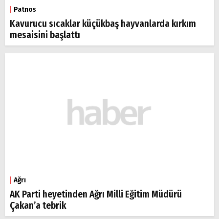
Patnos
Kavurucu sıcaklar küçükbaş hayvanlarda kırkım
mesaisini başlattı
Ağrı
AK Parti heyetinden Ağrı Milli Eğitim Müdürü
Çakan’a tebrik