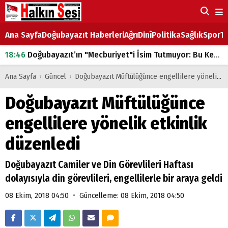
Ana Sayfa
Doğubayazıt Haberleri
Ağrı
Dinî
Politika
Sağlık
Spor
Ta
18:46
Doğubayazıt’ın "Mecburiyet"i İsim Tutmuyor: Bu Kez de Mem u Zîn Oldu!
07:53
Doğubayazıt’ta Ekmek Fiyatlarına Zam
Ana Sayfa
›
Güncel
›
Doğubayazıt Müftülüğünce engellilere yönelik etkinlik düzenledi
07:16
Doğubayazıt'ta çocukların sırtındaki ağır yük
Doğubayazıt Müftülüğünce
07:00
DEVLET ve HÜKÜMET
engellilere yönelik etkinlik
18:29
ÇARŞI CADDESİ YAZ BOZ TAHTASI
düzenledi
Doğubayazıt Camiler ve Din Görevlileri Haftası
dolayısıyla din görevlileri, engellilerle bir araya geldi
•
08 Ekim, 2018 04:50
Güncelleme: 08 Ekim, 2018 04:50