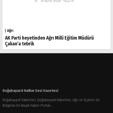
Ağrı
AK Parti heyetinden Ağrı Milli Eğitim Müdürü
Çakan’a tebrik
Doğubayazıt Halkın Sesi Gazetesi
Doğubayazıt haberleri, Doğubeyazıt haberleri, Ağrı ve İlçeleri İle
Bölgenin En Büyük Haber Portalı...