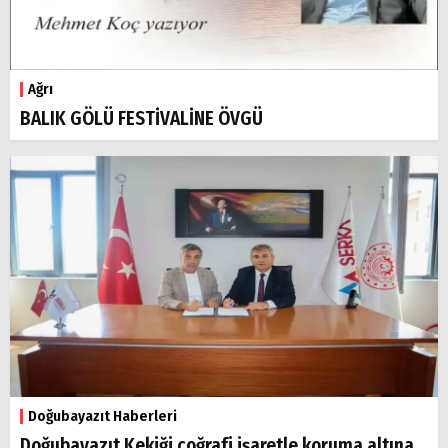
Ağrı
BALIK GÖLÜ FESTİVALİNE ÖVGÜ
Doğubayazıt Haberleri
Doğubayazıt Kekiği coğrafi işaretle koruma altına