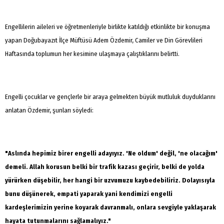
Engellilerin aileleri ve öğretmenleriyle birlikte katıldığı etkinlikte bir konuşma
yapan Doğubayazıt İlçe Müftüsü Adem Özdemir, Camiler ve Din Görevlileri
Haftasında toplumun her kesimine ulaşmaya çalıştıklarını belirtti.
Engelli çocuklar ve gençlerle bir araya gelmekten büyük mutluluk duyduklarını
anlatan Özdemir, şunları söyledi:
"Aslında hepimiz birer engelli adayıyız. 'Ne oldum' değil, 'ne olacağım'
demeli. Allah korusun belki bir trafik kazası geçirir, belki de yolda
yürürken düşebilir, her hangi bir uzvumuzu kaybedebiliriz. Dolayısıyla
bunu düşünerek, empati yaparak yani kendimizi engelli
kardeşlerimizin yerine koyarak davranmalı, onlara sevgiyle yaklaşarak
hayata tutunmalarını sağlamalıyız."