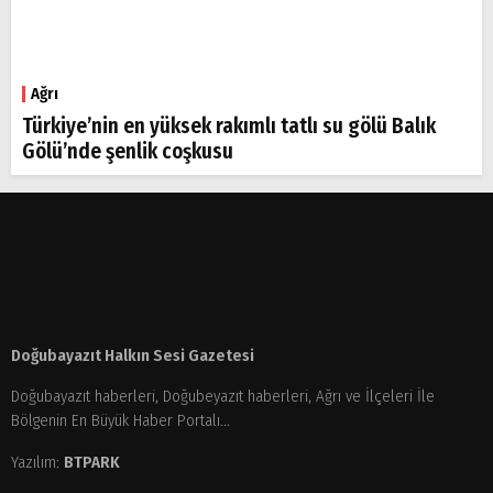
Ağrı
Türkiye’nin en yüksek rakımlı tatlı su gölü Balık
Gölü’nde şenlik coşkusu
Doğubayazıt Halkın Sesi Gazetesi
Doğubayazıt haberleri, Doğubeyazıt haberleri, Ağrı ve İlçeleri İle
Bölgenin En Büyük Haber Portalı...
Yazılım:
BTPARK