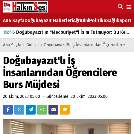
Ana Sayfa
Doğubayazıt Haberleri
Ağrı
Dinî
Politika
Sağlık
Spor
Ta
18:46
Doğubayazıt’ın "Mecburiyet"i İsim Tutmuyor: Bu Kez de Mem u Zîn Oldu!
07:53
Doğubayazıt’ta Ekmek Fiyatlarına Zam
Ana Sayfa
›
Güncel
›
Doğubayazıt'lı İş İnsanlarından Öğrencilere Burs Müjdesi
07:16
Doğubayazıt'ta çocukların sırtındaki ağır yük
Doğubayazıt'lı İş
07:00
DEVLET ve HÜKÜMET
İnsanlarından Öğrencilere
18:29
ÇARŞI CADDESİ YAZ BOZ TAHTASI
Burs Müjdesi
•
20 Ekim, 2023 05:00
Güncelleme: 20 Ekim, 2023 05:00