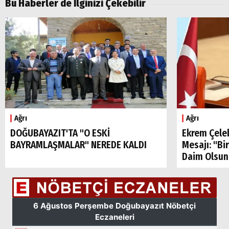
Bu Haberler de İlginizi Çekebilir
Aramalar:
Ağrı
Doğubayazıt
Ağrı
Ağrı
DOĞUBAYAZIT'TA "O ESKİ
Ekrem Çele
BAYRAMLAŞMALAR" NEREDE KALDI
Mesajı: "Bi
Daim Olsun