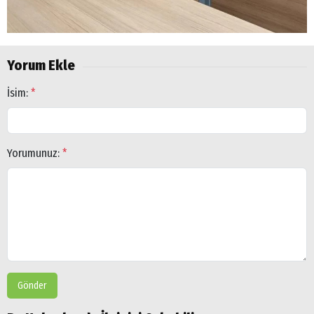
Yorum Ekle
İsim:
*
Yorumunuz:
*
Arama
Gönder
Popüler