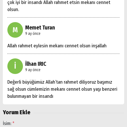
çok iyi bir insandı Allah rahmet etsin mekanı cennet
olsun.
Arama
Popüler
Memet Turan
M
Aramalar:
9 ay önce
Ağrı
Doğubayazıt
Allah rahmet eylesin mekanı cennet olsun inşallah
İlhan IRIC
İ
9 ay önce
Değerli büyüğümüz Allah’tan rahmet diliyoruz başımız
sağ olsun cümlemizin mekanı cennet olsun yaşı benzeri
bulunmayan bir insandı
Yorum Ekle
İsim:
*