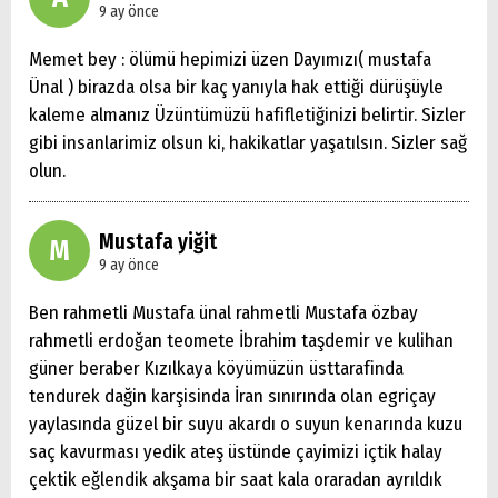
9 ay önce
Memet bey : ölümü hepimizi üzen Dayımızı( mustafa
Ünal ) birazda olsa bir kaç yanıyla hak ettiği dürüşüyle
kaleme almanız Üzüntümüzü hafifletiğinizi belirtir. Sizler
gibi insanlarimiz olsun ki, hakikatlar yaşatılsın. Sizler sağ
olun.
Mustafa yiğit
M
9 ay önce
Ben rahmetli Mustafa ünal rahmetli Mustafa özbay
rahmetli erdoğan teomete İbrahim taşdemir ve kulihan
güner beraber Kızılkaya köyümüzün üsttarafinda
tendurek dağin karşisinda İran sınırında olan egriçay
yaylasında güzel bir suyu akardı o suyun kenarında kuzu
saç kavurması yedik ateş üstünde çayimizi içtik halay
çektik eğlendik akşama bir saat kala oraradan ayrıldık