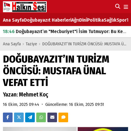
Ana Sayfa
Doğubayazıt Haberleri
Ağrı
Dinî
Politika
Sağlık
Spor
Ta
18:46
Doğubayazıt’ın "Mecburiyet"i İsim Tutmuyor: Bu Kez de Mem u Zîn Oldu!
07:53
Doğubayazıt’ta Ekmek Fiyatlarına Zam
Ana Sayfa
›
Taziye
›
DOĞUBAYAZIT’IN TURİZM ÖNCÜSÜ: MUSTAFA ÜNAL VEFAT ETTİ
07:16
Doğubayazıt'ta çocukların sırtındaki ağır yük
DOĞUBAYAZIT’IN TURİZM
07:00
DEVLET ve HÜKÜMET
ÖNCÜSÜ: MUSTAFA ÜNAL
18:29
ÇARŞI CADDESİ YAZ BOZ TAHTASI
VEFAT ETTİ
Yazan: Mehmet Koç
•
16 Ekim, 2025 09:44
Güncelleme: 16 Ekim, 2025 09:51