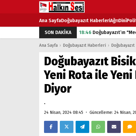
Ana Sayfa
Doğubayazıt Haberleri
Ağrı
Dinî
Poli
SON DAKİKA
18:46
Doğubayazıt’ın "Mec
07:53
Doğubayazıt’ta Ekme
Ana Sayfa
›
Doğubayazıt Haberleri
›
Doğubayazıt 
07:16
Doğubayazıt'ta çocuk
Doğubayazıt Bisik
07:00
DEVLET ve HÜKÜME
Yeni Rota ile Yen
18:29
ÇARŞI CADDESİ YAZ 
Diyor
.
•
24 Nisan, 2024 08:45
Güncelleme: 24 Nisan, 2