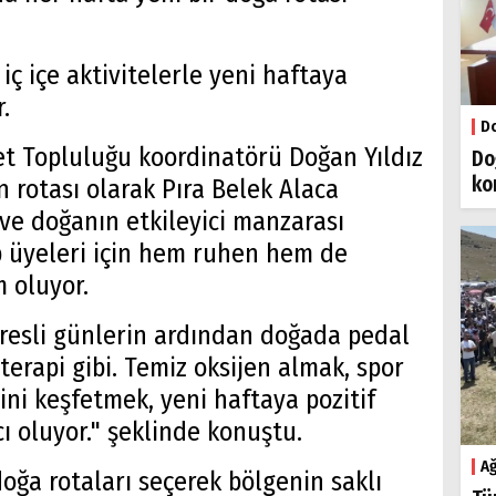
 iç içe aktivitelerle yeni haftaya
.
Do
let Topluluğu koordinatörü Doğan Yıldız
Do
ko
n rotası olarak Pıra Belek Alaca
 ve doğanın etkileyici manzarası
up üyeleri için hem ruhen hem de
m oluyor.
tresli günlerin ardından doğada pedal
 terapi gibi. Temiz oksijen almak, spor
ni keşfetmek, yeni haftaya pozitif
ı oluyor." şeklinde konuştu.
Ağ
doğa rotaları seçerek bölgenin saklı