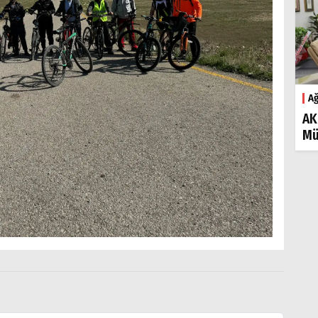
Ağ
AK
Mü