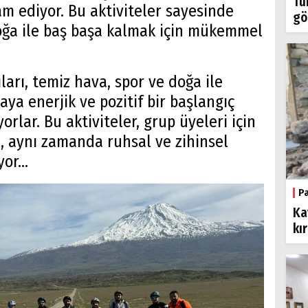
Tü
m ediyor. Bu aktiviteler sayesinde
gö
ğa ile baş başa kalmak için mükemmel
ları, temiz hava, spor ve doğa ile
aya enerjik ve pozitif bir başlangıç
orlar. Bu aktiviteler, grup üyeleri için
il, aynı zamanda ruhsal ve zihinsel
or...
P
Ka
kı