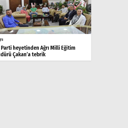
rı
 Parti heyetinden Ağrı Milli Eğitim
dürü Çakan’a tebrik