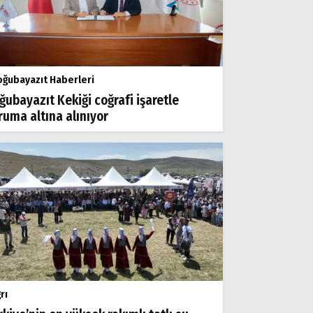
ğubayazıt Haberleri
ğubayazıt Kekiği coğrafi işaretle
ruma altına alınıyor
rı