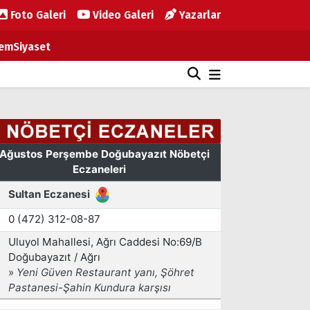
Foto Galeri
Video Galeri
Yazarlar
em
Siyaset