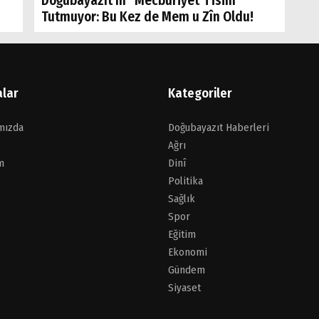
Doğubayazıt’ın "Mecburiyet"i İsim
Tutmuyor: Bu Kez de Mem u Zîn Oldu!
alar
Kategoriler
mızda
Doğubayazıt Haberleri
Ağrı
m
Dinî
Politika
Sağlık
Spor
Eğitim
Ekonomi
Gündem
Siyaset