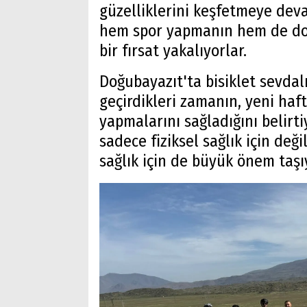
güzelliklerini keşfetmeye deva
hem spor yapmanın hem de do
bir fırsat yakalıyorlar.
Doğubayazıt'ta bisiklet sevdalı
geçirdikleri zamanın, yeni haft
yapmalarını sağladığını belirtiy
sadece fiziksel sağlık için değ
sağlık için de büyük önem taşıy
Arama
Popüler
Aramalar:
Ağrı
Doğubayazıt