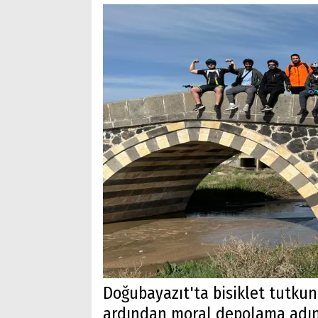
Doğubayazıt'ta bisiklet tutku
ardından moral depolama adına