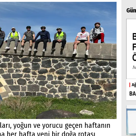
Gün
Ağ
BA
nları, yoğun ve yorucu geçen haftanın
 her hafta yeni bir doğa rotası