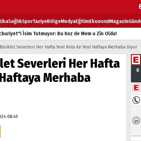
tika
Sağlık
Spor
Taziye
Bölge
Medya
Eğitim
Ekonomi
Magazin
Günd
buriyet"i İsim Tutmuyor: Bu Kez de Mem u Zîn Oldu!
k Fiyatlarına Zam
Bisiklet Severleri Her Hafta Yeni Rota ile Yeni Haftaya Merhaba Diyor
ların sırtındaki ağır yük
let Severleri Her Hafta
T
i Haftaya Merhaba
BOZ TAHTASI
024 08:45