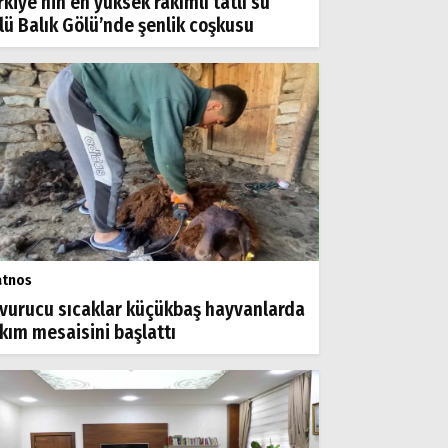
rkiye’nin en yüksek rakımlı tatlı su
lü Balık Gölü’nde şenlik coşkusu
atnos
vurucu sıcaklar küçükbaş hayvanlarda
rkım mesaisini başlattı