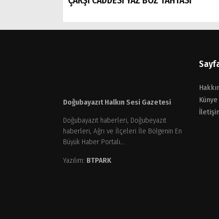
ÇARŞI CADDESİ YAZ BOZ TAHTASI
Sayf
Hakkı
Künye
Doğubayazıt Halkın Sesi Gazetesi
İletişi
Doğubayazıt haberleri, Doğubeyazıt
haberleri, Ağrı ve İlçeleri İle Bölgenin En
Büyük Haber Portalı...
Yazılım:
BTPARK