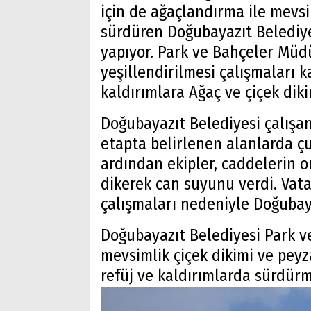
için de ağaçlandırma ile mevsi
sürdüren Doğubayazıt Belediyes
yapıyor. Park ve Bahçeler Müdü
yeşillendirilmesi çalışmaları 
kaldırımlara Ağaç ve çiçek diki
Doğubayazıt Belediyesi çalışanl
etapta belirlenen alanlarda çu
ardından ekipler, caddelerin or
dikerek can suyunu verdi. Vat
çalışmaları nedeniyle Doğubaya
Doğubayazıt Belediyesi Park 
mevsimlik çiçek dikimi ve peyza
refüj ve kaldırımlarda sürdür