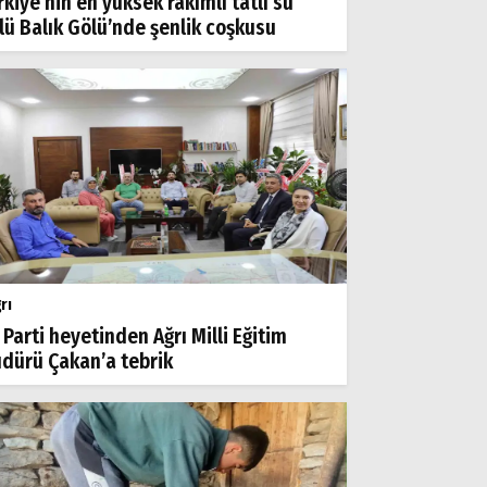
rkiye’nin en yüksek rakımlı tatlı su
lü Balık Gölü’nde şenlik coşkusu
rı
 Parti heyetinden Ağrı Milli Eğitim
dürü Çakan’a tebrik