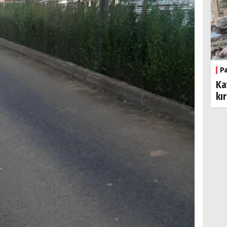
P
Ka
kı