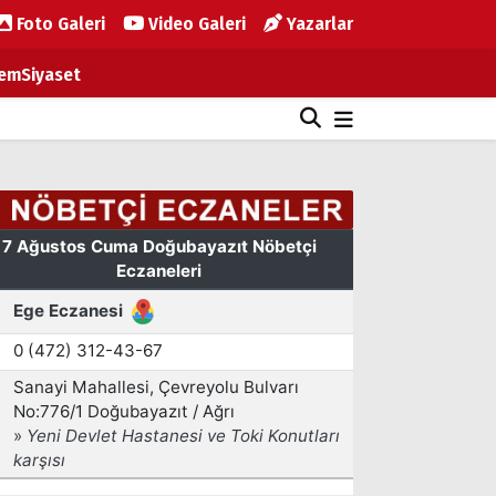
Foto Galeri
Video Galeri
Yazarlar
em
Siyaset