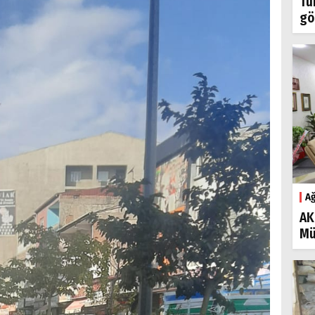
Tü
gö
Ağ
AK
Mü