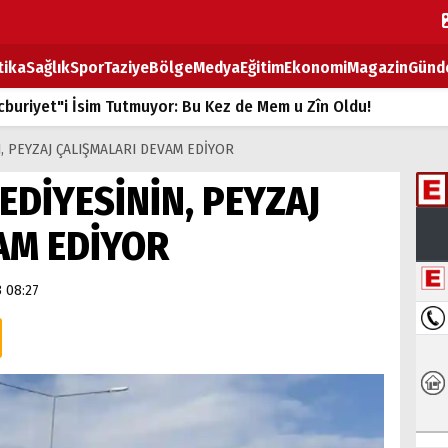
tika
Sağlık
Spor
Taziye
Bölge
Medya
Eğitim
Ekonomi
Magazin
Günd
buriyet"i İsim Tutmuyor: Bu Kez de Mem u Zîn Oldu!
k Fiyatlarına Zam
, PEYZAJ ÇALIŞMALARI DEVAM EDİYOR
ların sırtındaki ağır yük
DİYESİNİN, PEYZAJ
T
AM EDİYOR
BOZ TAHTASI
3 08:27