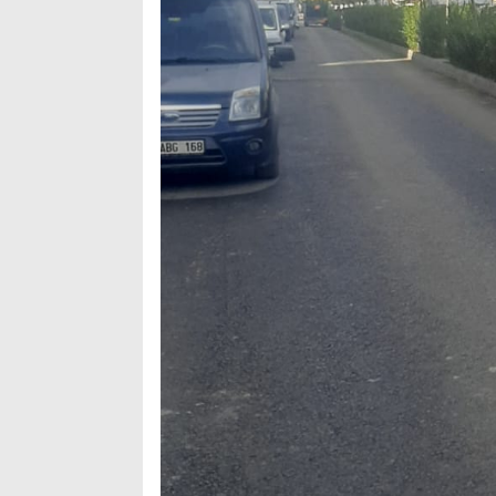
Arama
Popüler
Aramalar:
Ağrı
Doğubayazıt