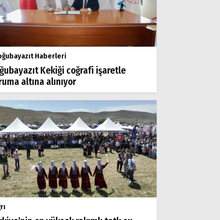
ğubayazıt Haberleri
ğubayazıt Kekiği coğrafi işaretle
ruma altına alınıyor
rı