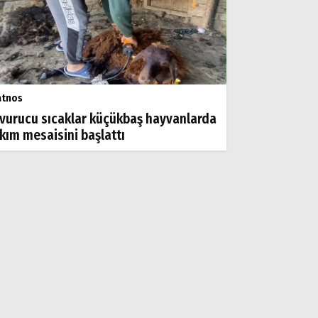
atnos
vurucu sıcaklar küçükbaş hayvanlarda
rkım mesaisini başlattı