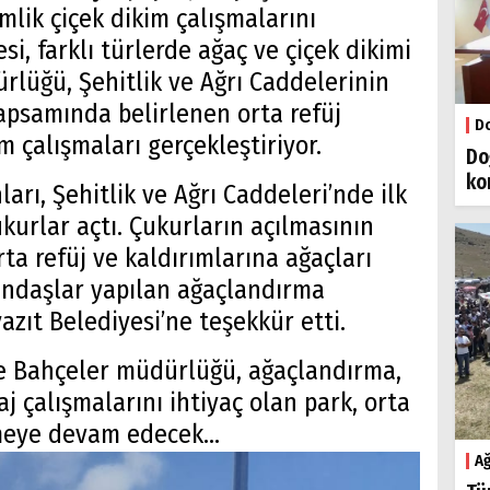
mlik çiçek dikim çalışmalarını
i, farklı türlerde ağaç ve çiçek dikimi
rlüğü, Şehitlik ve Ağrı Caddelerinin
kapsamında belirlenen orta refüj
Do
m çalışmaları gerçekleştiriyor.
Do
ko
arı, Şehitlik ve Ağrı Caddeleri’nde ilk
kurlar açtı. Çukurların açılmasının
ta refüj ve kaldırımlarına ağaçları
andaşlar yapılan ağaçlandırma
zıt Belediyesi’ne teşekkür etti.
ve Bahçeler müdürlüğü, ağaçlandırma,
j çalışmalarını ihtiyaç olan park, orta
meye devam edecek...
Ağ