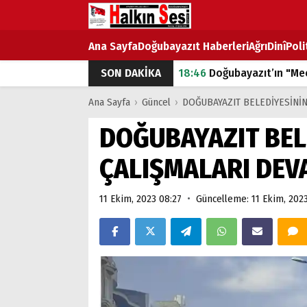
Ana Sayfa
Doğubayazıt Haberleri
Ağrı
Dinî
Poli
SON DAKİKA
18:46
Doğubayazıt’ın "Mec
07:53
Doğubayazıt’ta Ekme
Ana Sayfa
›
Güncel
›
DOĞUBAYAZIT BELEDİYESİNİN
07:16
Doğubayazıt'ta çocuk
DOĞUBAYAZIT BELE
07:00
DEVLET ve HÜKÜME
ÇALIŞMALARI DEV
18:29
ÇARŞI CADDESİ YAZ 
•
11 Ekim, 2023 08:27
Güncelleme: 11 Ekim, 202