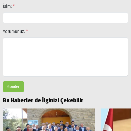
İsim:
*
Yorumunuz:
*
Gönder
Bu Haberler de İlginizi Çekebilir