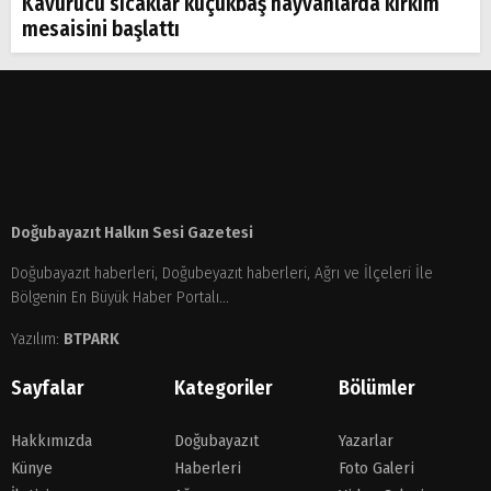
Kavurucu sıcaklar küçükbaş hayvanlarda kırkım
mesaisini başlattı
Doğubayazıt Halkın Sesi Gazetesi
Doğubayazıt haberleri, Doğubeyazıt haberleri, Ağrı ve İlçeleri İle
Bölgenin En Büyük Haber Portalı...
Yazılım:
BTPARK
Sayfalar
Kategoriler
Bölümler
Hakkımızda
Doğubayazıt
Yazarlar
Künye
Haberleri
Foto Galeri