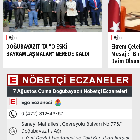
Ağrı
Ağrı
Arama
DOĞUBAYAZIT'TA "O ESKİ
Ekrem Çele
BAYRAMLAŞMALAR" NEREDE KALDI
Mesajı: "Bi
Popüler
Daim Olsun
Aramalar:
Ağrı
Doğubayazıt