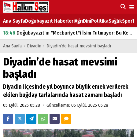
Ana Sayfa
Doğubayazıt Haberleri
Ağrı
Dinî
Politika
Sağlık
Spor
Ta
18:46
Doğubayazıt’ın "Mecburiyet"i İsim Tutmuyor: Bu Kez de Mem u Zîn Oldu!
07:53
Doğubayazıt’ta Ekmek Fiyatlarına Zam
Ana Sayfa
›
Diyadin
›
Diyadin’de hasat mevsimi başladı
07:16
Doğubayazıt'ta çocukların sırtındaki ağır yük
Diyadin’de hasat mevsimi
07:00
DEVLET ve HÜKÜMET
başladı
18:29
ÇARŞI CADDESİ YAZ BOZ TAHTASI
Diyadin ilçesinde yıl boyunca büyük emek verilerek
ekilen buğday tarlalarında hasat zamanı başladı
•
05 Eylül, 2025 05:28
Güncelleme: 05 Eylül, 2025 05:28