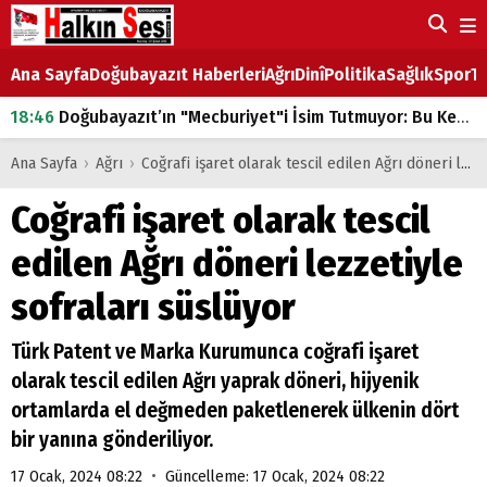
Ana Sayfa
Doğubayazıt Haberleri
Ağrı
Dinî
Politika
Sağlık
Spor
Ta
18:46
Doğubayazıt’ın "Mecburiyet"i İsim Tutmuyor: Bu Kez de Mem u Zîn Oldu!
07:53
Doğubayazıt’ta Ekmek Fiyatlarına Zam
Ana Sayfa
›
Ağrı
›
Coğrafi işaret olarak tescil edilen Ağrı döneri lezzetiyle sofraları süslüyor
07:16
Doğubayazıt'ta çocukların sırtındaki ağır yük
Coğrafi işaret olarak tescil
07:00
DEVLET ve HÜKÜMET
edilen Ağrı döneri lezzetiyle
18:29
ÇARŞI CADDESİ YAZ BOZ TAHTASI
sofraları süslüyor
Türk Patent ve Marka Kurumunca coğrafi işaret
olarak tescil edilen Ağrı yaprak döneri, hijyenik
ortamlarda el değmeden paketlenerek ülkenin dört
bir yanına gönderiliyor.
•
17 Ocak, 2024 08:22
Güncelleme: 17 Ocak, 2024 08:22