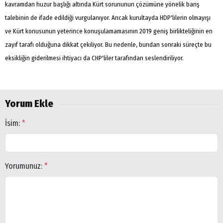
kavramdan huzur başlığı altında Kürt sorununun çözümüne yönelik barış
talebinin de ifade edildiği vurgulanıyor. Ancak kurultayda HDP'lilerin olmayışı
ve Kürt konusunun yeterince konuşulamamasının 2019 geniş birlikteliğinin en
zayıf tarafı olduğuna dikkat çekiliyor. Bu nedenle, bundan sonraki süreçte bu
eksikliğin giderilmesi ihtiyacı da CHP'liler tarafından seslendiriliyor.
Arama
Yorum Ekle
Popüler
İsim:
*
Aramalar:
Ağrı
Doğubayazıt
Yorumunuz:
*