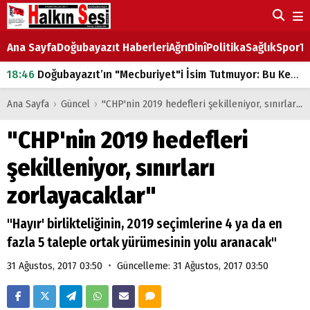
Ana Sayfa
Doğubayazıt Haberleri
Ağrı
Dinî
Politika
Sağlık
Spor
Ta
18:46
Doğubayazıt’ın "Mecburiyet"i İsim Tutmuyor: Bu Kez de Mem u Zîn Oldu!
07:53
Doğubayazıt’ta Ekmek Fiyatlarına Zam
Ana Sayfa
›
Güncel
›
"CHP'nin 2019 hedefleri şekilleniyor, sınırları zorlayacaklar"
07:16
Doğubayazıt'ta çocukların sırtındaki ağır yük
"CHP'nin 2019 hedefleri
07:00
DEVLET ve HÜKÜMET
şekilleniyor, sınırları
18:29
ÇARŞI CADDESİ YAZ BOZ TAHTASI
zorlayacaklar"
"Hayır' birlikteliğinin, 2019 seçimlerine 4 ya da en
fazla 5 taleple ortak yürümesinin yolu aranacak"
•
31 Ağustos, 2017 03:50
Güncelleme: 31 Ağustos, 2017 03:50