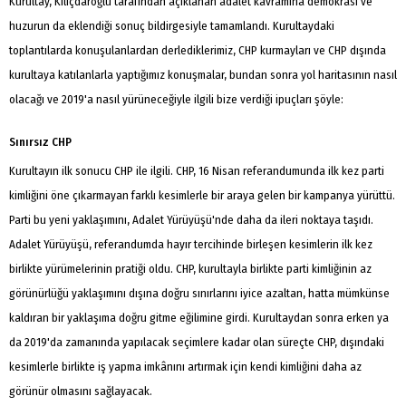
Kurultay, Kılıçdaroğlu tarafından açıklanan adalet kavramına demokrasi ve
huzurun da eklendiği sonuç bildirgesiyle tamamlandı. Kurultaydaki
toplantılarda konuşulanlardan derlediklerimiz, CHP kurmayları ve CHP dışında
kurultaya katılanlarla yaptığımız konuşmalar, bundan sonra yol haritasının nasıl
olacağı ve 2019'a nasıl yürüneceğiyle ilgili bize verdiği ipuçları şöyle:
Sınırsız CHP
Kurultayın ilk sonucu CHP ile ilgili. CHP, 16 Nisan referandumunda ilk kez parti
kimliğini öne çıkarmayan farklı kesimlerle bir araya gelen bir kampanya yürüttü.
Parti bu yeni yaklaşımını, Adalet Yürüyüşü'nde daha da ileri noktaya taşıdı.
Adalet Yürüyüşü, referandumda hayır tercihinde birleşen kesimlerin ilk kez
birlikte yürümelerinin pratiği oldu. CHP, kurultayla birlikte parti kimliğinin az
görünürlüğü yaklaşımını dışına doğru sınırlarını iyice azaltan, hatta mümkünse
kaldıran bir yaklaşıma doğru gitme eğilimine girdi. Kurultaydan sonra erken ya
da 2019'da zamanında yapılacak seçimlere kadar olan süreçte CHP, dışındaki
kesimlerle birlikte iş yapma imkânını artırmak için kendi kimliğini daha az
görünür olmasını sağlayacak.