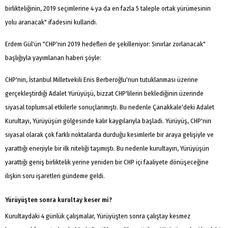
birlikteliğinin, 2019 seçimlerine 4 ya da en fazla 5 taleple ortak yürümesinin
yolu aranacak" ifadesini kullandı.
Erdem Gül'ün "CHP'nin 2019 hedefleri de şekilleniyor: Sınırlar zorlanacak"
başlığıyla yayımlanan haberi şöyle:
CHP'nin, İstanbul Milletvekili Enis Berberoğlu'nun tutuklanması üzerine
gerçekleştirdiği Adalet Yürüyüşü, bizzat CHP'lilerin beklediğinin üzerinde
siyasal toplumsal etkilerle sonuçlanmıştı. Bu nedenle Çanakkale'deki Adalet
Kurultayı, Yürüyüşün gölgesinde kalır kaygılarıyla başladı. Yürüyüş, CHP'nin
siyasal olarak çok farklı noktalarda durduğu kesimlerle bir araya gelişiyle ve
yarattığı enerjiyle bir ilk niteliği taşımıştı. Bu nedenle kurultayın, Yürüyüşün
yarattığı geniş birliktelik yerine yeniden bir CHP içi faaliyete dönüşeceğine
ilişkin soru işaretleri gündeme geldi.
Yürüyüşten sonra kurultay keser mi?
Kurultaydaki 4 günlük çalışmalar, Yürüyüşten sonra çalıştay kesmez