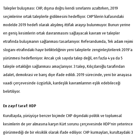
Talepler buluşması: CHP, dışına doğru kendi sınırlarını azaltırken, 2019
seçimlerine ortak taleplerle gidilmesini hedefliyor. CHP'lilerin kafasındaki
modelde 2019 hedefi olarak alışılmış ittifak arayışı bulunmuyor. Bunun yerine
en geniş kesimlerin ortak davranmasını sağlayacak kavram ve talepler
etrafında buluşmanın sağlanması tasarlanıyor. Referandumda, Tek adam rejimi
sloganı etrafındaki hayır birlikteliğinin yeni taleplerle zenginleştirilerek 2019'a
yürünmesi hedefleniyor. Ancak çok sayıda talep değil, en fazla 4 ya da 5
taleple ortaklığın sağlanması amaçlanıyor. 3 talep, Kılıçdaroğlu tarafından
adalet, demokrasi ve barış diye ifade edildi. 2019 sürecinde, yeni bir anayasa
vaadi çerçevesinde özgürlük, kardeşlik kavramlarının eşlik edebileceği
belirtiliyor.
En zayıf taraf: HDP
Kurultayda, yürüyüşe benzer biçimde CHP dışındaki politik ve toplumsal
kesimlerin de yer almasına karşın Kürt sorunu çerçevesinde HDP'nin yeterince
görünmediği de bir eksiklik olarak ifade ediliyor. CHP kurmayları, kurultaydaki 3