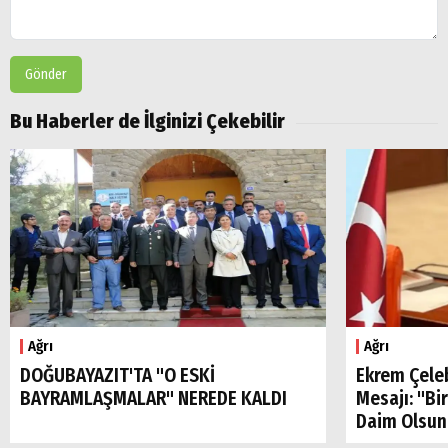
Gönder
Bu Haberler de İlginizi Çekebilir
Ağrı
Ağrı
DOĞUBAYAZIT'TA "O ESKİ
Ekrem Çele
BAYRAMLAŞMALAR" NEREDE KALDI
Mesajı: "Bi
Daim Olsun