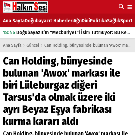
Ana Sayfa
Doğubayazıt Haberleri
Ağrı
Dinî
Politika
Sağlık
Spor
Ta
18:46
Doğubayazıt’ın "Mecburiyet"i İsim Tutmuyor: Bu Kez de Mem u Zîn Oldu!
07:53
Doğubayazıt’ta Ekmek Fiyatlarına Zam
Ana Sayfa
›
Güncel
›
Can Holding, bünyesinde bulunan 'Awox' markası ile biri Lüleburgaz diğeri Tarsus'da olmak üzere iki ayrı Beyaz Eşya fabrikası kurma kararı aldı
07:16
Doğubayazıt'ta çocukların sırtındaki ağır yük
Can Holding, bünyesinde
07:00
DEVLET ve HÜKÜMET
bulunan 'Awox' markası ile
18:29
ÇARŞI CADDESİ YAZ BOZ TAHTASI
biri Lüleburgaz diğeri
Tarsus'da olmak üzere iki
ayrı Beyaz Eşya fabrikası
kurma kararı aldı
Can Holding, bünyesinde bulunan 'Awox' markası ile