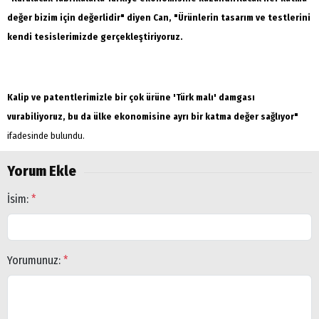
değer bizim için değerlidir" diyen Can, "Ürünlerin tasarım ve testlerini
kendi tesislerimizde gerçekleştiriyoruz.
Kalip ve patentlerimizle bir çok ürüne 'Türk malı' damgası
vurabiliyoruz, bu da ülke ekonom
isine ayrı bir katma değer sağlıyor"
ifadesinde bulundu.
Yorum Ekle
İsim:
*
Yorumunuz:
*