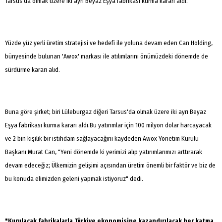
Tarsus'da olmak üzere iki ayrı Beyaz Eşya fabrikası kurma kararı aldı.
Yüzde yüz yerli üretim stratejisi ve hedefi ile yoluna devam eden Can Holding,
bünyesinde bulunan 'Awox' markası ile atılımlarını önümüzdeki dönemde de
sürdürme kararı alıd.
Buna göre şirket; biri Lüleburgaz diğeri Tarsus'da olmak üzere iki ayrı Beyaz
Eşya fabrikası kurma kararı aldı.Bu yatırımlar için 100 milyon dolar harcayacak
ve 2 bin kişilik bir istihdam sağlayacağını kaydeden Awox Yönetim Kurulu
Başkanı Murat Can, "Yeni dönemde ki yerimizi alıp yatırımlarımızı arttırarak
devam edeceğiz; Ülkemizin gelişimi açısından üretim önemli bir faktör ve biz de
bu konuda elimizden geleni yapmak istiyoruz" dedi.
"Kurulacak fabrikalarla Türkiye ekonomisine kazandırılacak her katma