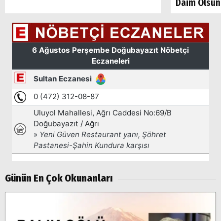
Daim Olsun
Arama
Popüler
Aramalar:
Ağrı
Doğubayazıt
Günün En Çok Okunanları