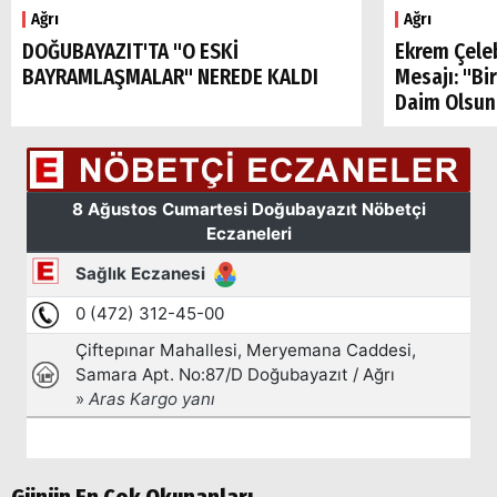
Ağrı
Ağrı
DOĞUBAYAZIT'TA "O ESKİ
Ekrem Çele
BAYRAMLAŞMALAR" NEREDE KALDI
Mesajı: "Bi
Daim Olsun
Arama
Popüler
Aramalar:
Ağrı
Doğubayazıt
Günün En Çok Okunanları