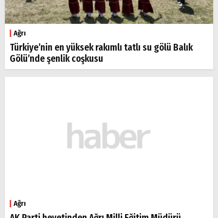
Ağrı
Türkiye’nin en yüksek rakımlı tatlı su gölü Balık
Gölü’nde şenlik coşkusu
Ağrı
AK Parti heyetinden Ağrı Milli Eğitim Müdürü