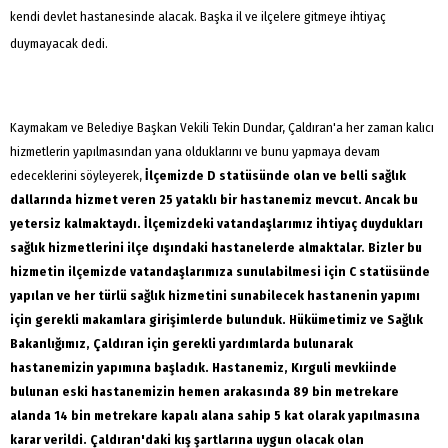
kendi devlet hastanesinde alacak. Başka il ve ilçelere gitmeye ihtiyaç
duymayacak dedi.
Kaymakam ve Belediye Başkan Vekili Tekin Dundar, Çaldıran'a her zaman kalıcı
hizmetlerin yapılmasından yana olduklarını ve bunu yapmaya devam
edeceklerini söyleyerek,
İlçemizde D statüsünde olan ve belli sağlık
dallarında hizmet veren 25 yataklı bir hastanemiz mevcut. Ancak bu
yetersiz kalmaktaydı. İlçemizdeki vatandaşlarımız ihtiyaç duydukları
sağlık hizmetlerini ilçe dışındaki hastanelerde almaktalar. Bizler bu
hizmetin ilçemizde vatandaşlarımıza sunulabilmesi için C statüsünde
yapılan ve her türlü sağlık hizmetini sunabilecek hastanenin yapımı
için gerekli makamlara girişimlerde bulunduk. Hükümetimiz ve Sağlık
Bakanlığımız, Çaldıran için gerekli yardımlarda bulunarak
hastanemizin yapımına başladık. Hastanemiz, Kırguli mevkiinde
bulunan eski hastanemizin hemen arakasında 89 bin metrekare
alanda 14 bin metrekare kapalı alana sahip 5 kat olarak yapılmasına
karar verildi. Çaldıran'daki kış şartlarına uygun olacak olan