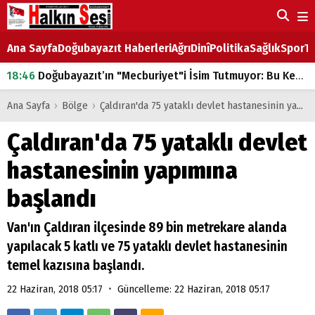
Ana Sayfa
Doğubayazıt Haberleri
Ağrı
Dinî
Politika
Sağlık
Spor
Ta
18:46
Doğubayazıt’ın "Mecburiyet"i İsim Tutmuyor: Bu Kez de Mem u Zîn Oldu!
07:53
Doğubayazıt’ta Ekmek Fiyatlarına Zam
Ana Sayfa
›
Bölge
›
Çaldıran'da 75 yataklı devlet hastanesinin yapımına başlandı
07:16
Doğubayazıt'ta çocukların sırtındaki ağır yük
Çaldıran'da 75 yataklı devlet
07:00
DEVLET ve HÜKÜMET
hastanesinin yapımına
18:29
ÇARŞI CADDESİ YAZ BOZ TAHTASI
başlandı
Van'ın Çaldıran ilçesinde 89 bin metrekare alanda
yapılacak 5 katlı ve 75 yataklı devlet hastanesinin
temel kazısına başlandı.
•
22 Haziran, 2018 05:17
Güncelleme: 22 Haziran, 2018 05:17