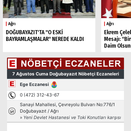
Ağrı
Ağrı
DOĞUBAYAZIT'TA "O ESKİ
Ekrem Çele
BAYRAMLAŞMALAR" NEREDE KALDI
Mesajı: "Bi
Daim Olsun
Arama
Popüler
Aramalar: