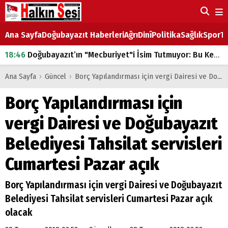
Ana Sayfa
Doğubayazıt Haberleri
Ağrı
Dinî
Politika
Sağlık
Spor
Ta
18:46
Doğubayazıt’ın "Mecburiyet"i İsim Tutmuyor: Bu Kez de Mem u Zîn Oldu!
07:53
Doğubayazıt’ta Ekmek Fiyatlarına Zam
Ana Sayfa
›
Güncel
›
Borç Yapılandırması için vergi Dairesi ve Doğubayazıt Belediyesi Tahsilat servisleri Cumartesi Pazar açık
07:16
Doğubayazıt'ta çocukların sırtındaki ağır yük
Borç Yapılandırması için
07:00
DEVLET ve HÜKÜMET
vergi Dairesi ve Doğubayazıt
18:29
ÇARŞI CADDESİ YAZ BOZ TAHTASI
Belediyesi Tahsilat servisleri
Cumartesi Pazar açık
Borç Yapılandırması için vergi Dairesi ve Doğubayazıt
Belediyesi Tahsilat servisleri Cumartesi Pazar açık
olacak