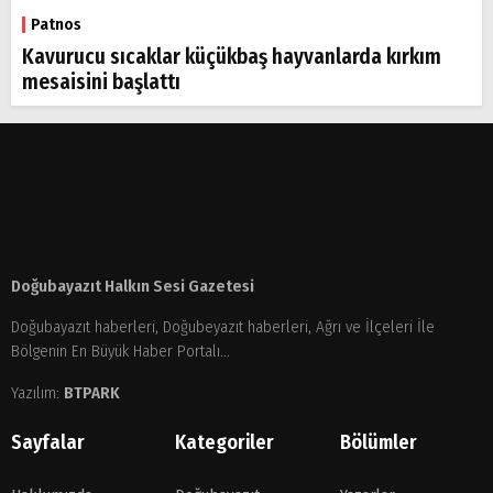
Patnos
Kavurucu sıcaklar küçükbaş hayvanlarda kırkım
mesaisini başlattı
Doğubayazıt Halkın Sesi Gazetesi
Doğubayazıt haberleri, Doğubeyazıt haberleri, Ağrı ve İlçeleri İle
Bölgenin En Büyük Haber Portalı...
Yazılım:
BTPARK
Sayfalar
Kategoriler
Bölümler