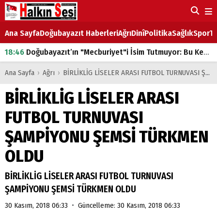
Ana Sayfa
Doğubayazıt Haberleri
Ağrı
Dinî
Politika
Sağlık
Spor
Ta
18:46
Doğubayazıt’ın "Mecburiyet"i İsim Tutmuyor: Bu Kez de Mem u Zîn Oldu!
07:53
Doğubayazıt’ta Ekmek Fiyatlarına Zam
Ana Sayfa
›
Ağrı
›
BİRLİKLİG LİSELER ARASI FUTBOL TURNUVASI ŞAMPİYONU ŞEMSİ TÜRKMEN OLDU
07:16
Doğubayazıt'ta çocukların sırtındaki ağır yük
BİRLİKLİG LİSELER ARASI
07:00
DEVLET ve HÜKÜMET
FUTBOL TURNUVASI
18:29
ÇARŞI CADDESİ YAZ BOZ TAHTASI
ŞAMPİYONU ŞEMSİ TÜRKMEN
OLDU
BİRLİKLİG LİSELER ARASI FUTBOL TURNUVASI
ŞAMPİYONU ŞEMSİ TÜRKMEN OLDU
•
30 Kasım, 2018 06:33
Güncelleme: 30 Kasım, 2018 06:33