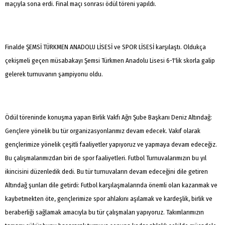
maçıyla sona erdi. Final maçı sonrası ödül töreni yapıldı.
Finalde ŞEMSİ TÜRKMEN ANADOLU LİSESİ ve SPOR LİSESİ karşılaştı. Oldukça
çekişmeli geçen müsabakayı Şemsi Türkmen Anadolu Lisesi 6-1'lik skorla galip
gelerek turnuvanın şampiyonu oldu.
Ödül töreninde konuşma yapan Birlik Vakfı Ağrı Şube Başkanı Deniz Altındağ: 
Gençlere yönelik bu tür organizasyonlarımız devam edecek. Vakıf olarak
gençlerimize yönelik çeşitli faaliyetler yapıyoruz ve yapmaya devam edeceğiz.
Bu çalışmalarımızdan biri de spor faaliyetleri. Futbol Turnuvalarımızın bu yıl
ikincisini düzenledik dedi. Bu tür turnuvaların devam edeceğini dile getiren
Altındağ şunları dile getirdi: Futbol karşılaşmalarında önemli olan kazanmak ve
kaybetmekten öte, gençlerimize spor ahlakını aşılamak ve kardeşlik, birlik ve
beraberliği sağlamak amacıyla bu tür çalışmaları yapıyoruz. Takımlarımızın