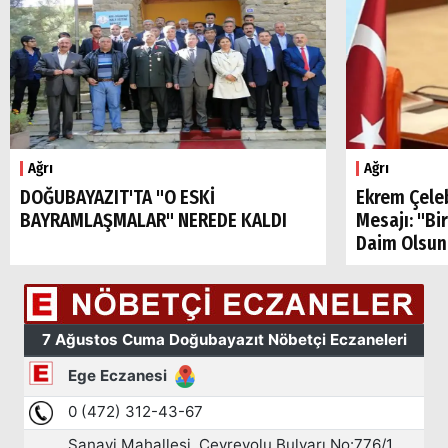
Ağrı
Doğubayazıt
Ağrı
Ağrı
DOĞUBAYAZIT'TA "O ESKİ
Ekrem Çele
BAYRAMLAŞMALAR" NEREDE KALDI
Mesajı: "Bi
Daim Olsun