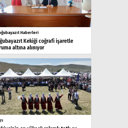
ğubayazıt Haberleri
ğubayazıt Kekiği coğrafi işaretle
ruma altına alınıyor
rı