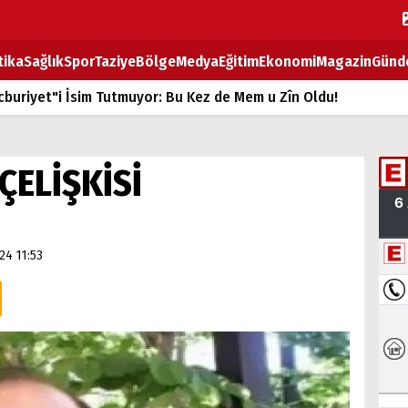
tika
Sağlık
Spor
Taziye
Bölge
Medya
Eğitim
Ekonomi
Magazin
Günd
buriyet"i İsim Tutmuyor: Bu Kez de Mem u Zîn Oldu!
k Fiyatlarına Zam
ların sırtındaki ağır yük
ÇELİŞKİSİ
T
BOZ TAHTASI
24 11:53