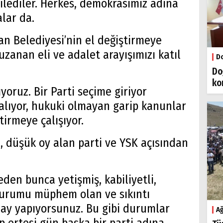
gilediler. Herkes, demokrasimiz adına
lar da.
Van Belediyesi’nin el değiştirmeye
uzanan eli ve adalet arayışımızı katıl
Do
Do
ko
yoruz. Bir Parti seçime giriyor
y alıyor, hukuki olmayan garip kanunlar
tirmeye çalışıyor.
i, düşük oy alan parti ve YSK açısından
 bunca yetişmiş, kabiliyetli,
durumu müphem olan ve sıkıntı
day yapıyorsunuz. Bu gibi durumlar
Ağ