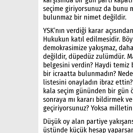
karşısında bir gün parti kapatı
seçime giriyorsunuz da bunu 
bulunmaz bir nimet değildir.
YSK’nın verdiği karar açısından
Hukukun katıl edilmesidir. Böy
demokrasimize yakışmaz, daha 
değildir, düpedüz zulümdür. M
belgesini verdin? Haydi temiz
bir icraatta bulunmadın? Nede
listesini onayladın ibraz ett
kala seçim gününden bir gün 
Arama
sonraya mı kararı bildirmek v
Popüler
geçiriyorsunuz? Yoksa milletin
Aramalar:
Ağrı
Düşük oy alan partiye yakışans
Doğubayazıt
üstünde küçük hesap yaparsanı