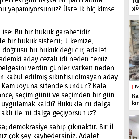
p ertesi gün başka bir parti adına
Tü
gö
mu yapamıyorsunuz? Üstelik hiç kimse
 ise: Bu bir hukuk garabetidir.
le bir hukuk sistemi; ülkemize,
doğrusu bu hukuk değildir, adalet
ademki aday cezalı idi neden temiz
 belgesini verdin günler varken neden
n kabul edilmiş sıkıntısı olmayan aday
in? Kamuoyuna sitende sundun? Kala
P
önce, seçim günü ve seçimden bir gün
Ka
kı
e uygulamak kaldı? Hukukla mı dalga
 aklı ile mi dalga geçiyorsunuz?
a; demokrasiye sahip çıkmaktır. Bir il
z çok şey kaybedersiniz. Adalet