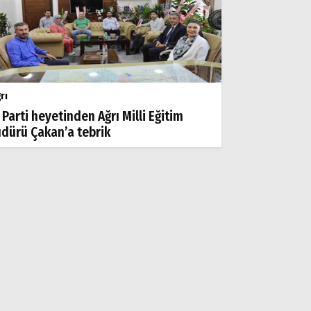
rı
 Parti heyetinden Ağrı Milli Eğitim
dürü Çakan’a tebrik