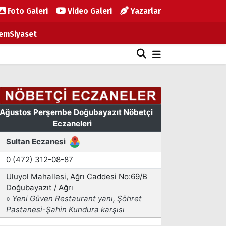
Foto Galeri
Video Galeri
Yazarlar
em
Siyaset