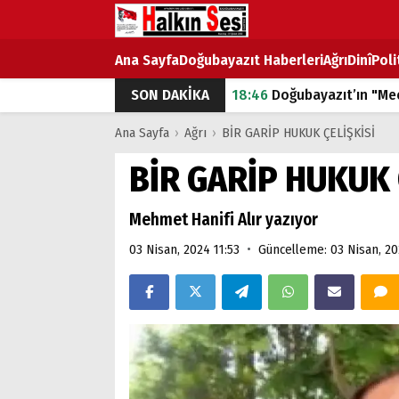
Ana Sayfa
Doğubayazıt Haberleri
Ağrı
Dinî
Poli
SON DAKİKA
18:46
Doğubayazıt’ın "Mec
07:53
Doğubayazıt’ta Ekme
Ana Sayfa
›
Ağrı
›
BİR GARİP HUKUK ÇELİŞKİSİ
07:16
Doğubayazıt'ta çocuk
BİR GARİP HUKUK 
07:00
DEVLET ve HÜKÜME
Mehmet Hanifi Alır yazıyor
18:29
ÇARŞI CADDESİ YAZ 
•
03 Nisan, 2024 11:53
Güncelleme: 03 Nisan, 20