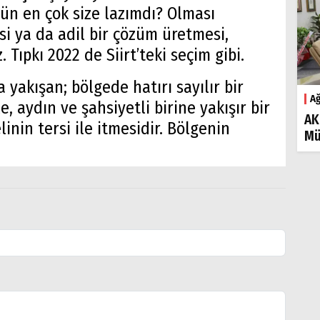
ün en çok size lazımdı? Olması
i ya da adil bir çözüm üretmesi,
ıpkı 2022 de Siirt’teki seçim gibi.
yakışan; bölgede hatırı sayılır bir
Ağ
 aydın ve şahsiyetli birine yakışır bir
AK
linin tersi ile itmesidir. Bölgenin
Mü