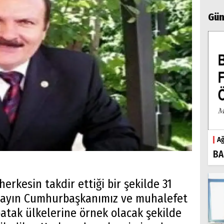
Gün
Ağ
BA
erkesin takdir ettiği bir şekilde 31
 Sayın Cumhurbaşkanımız ve muhalefet
 batak ülkelerine örnek olacak şekilde