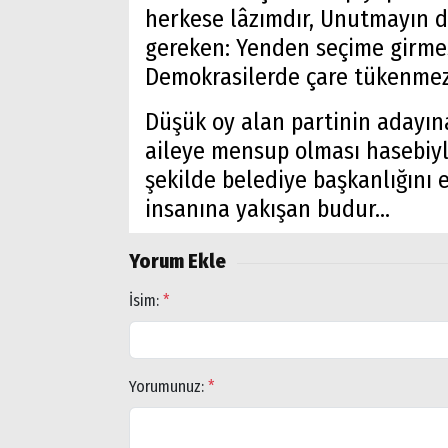
herkese lâzımdır, Unutmayın d
gereken: Yenden seçime girmes
Demokrasilerde çare tükenmez. T
Düşük oy alan partinin adayına 
aileye mensup olması hasebiyle,
şekilde belediye başkanlığını e
insanına yakışan budur…
Yorum Ekle
İsim:
*
Yorumunuz:
*