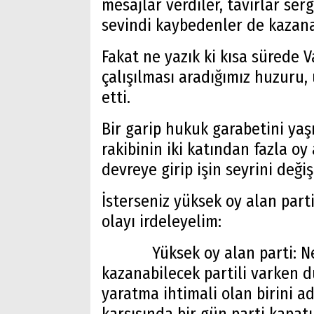
mesajlar verdiler, tavırlar ser
sevindi kaybedenler de kazana
Fakat ne yazık ki kısa sürede 
çalışılması aradığımız huzuru, 
etti.
Bir garip hukuk garabetini yaşı
rakibinin iki katından fazla o
devreye girip işin seyrini değiş
İsterseniz yüksek oy alan part
olayı irdeleyelim:
Yüksek oy alan parti: Neden
kazanabilecek partili varken 
yaratma ihtimali olan birini a