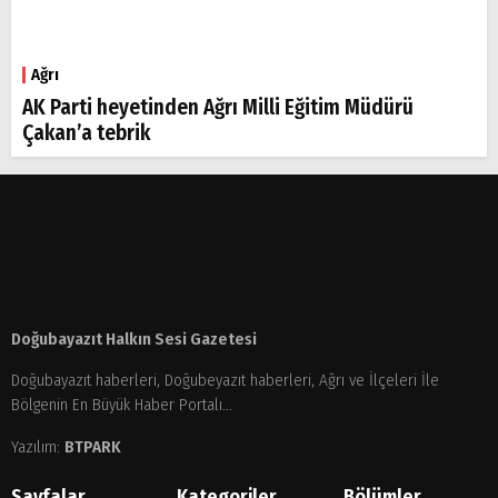
Ağrı
AK Parti heyetinden Ağrı Milli Eğitim Müdürü
Çakan’a tebrik
Doğubayazıt Halkın Sesi Gazetesi
Doğubayazıt haberleri, Doğubeyazıt haberleri, Ağrı ve İlçeleri İle
Bölgenin En Büyük Haber Portalı...
Yazılım:
BTPARK
Sayfalar
Kategoriler
Bölümler