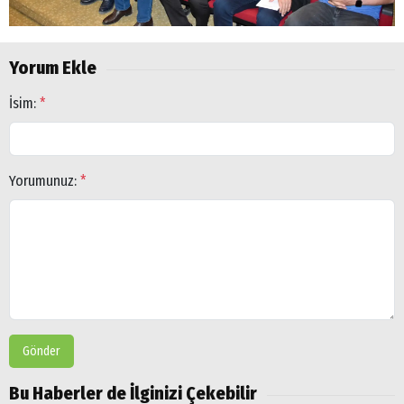
Yorum Ekle
İsim:
*
Arama
Popüler
Yorumunuz:
*
Aramalar:
Ağrı
Doğubayazıt
Gönder
Bu Haberler de İlginizi Çekebilir