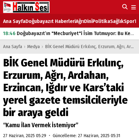
Ana Sayfa
Doğubayazıt Haberleri
Ağrı
Dinî
Politika
Sağlık
Spor
Ta
18:46
Doğubayazıt’ın "Mecburiyet"i İsim Tutmuyor: Bu Kez de Mem u Zîn Oldu!
07:53
Doğubayazıt’ta Ekmek Fiyatlarına Zam
Ana Sayfa
›
Medya
›
BİK Genel Müdürü Erkılınç, Erzurum, Ağrı, Ardahan, Erzincan, Iğdır ve Kars’taki yerel gazete temsilcileriyle bir araya geldi
07:16
Doğubayazıt'ta çocukların sırtındaki ağır yük
BİK Genel Müdürü Erkılınç,
07:00
DEVLET ve HÜKÜMET
Erzurum, Ağrı, Ardahan,
18:29
ÇARŞI CADDESİ YAZ BOZ TAHTASI
Erzincan, Iğdır ve Kars’taki
yerel gazete temsilcileriyle
bir araya geldi
“Kamu İlan Vermek İstemiyor”
•
27 Haziran, 2025 05:29
Güncelleme: 27 Haziran, 2025 05:31