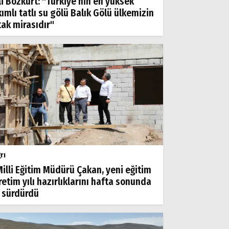
li Bozkurt: "Türkiye’nin en yüksek
kımlı tatlı su gölü Balık Gölü ülkemizin
tak mirasıdır"
rı
 Milli Eğitim Müdürü Çakan, yeni eğitim
retim yılı hazırlıklarını hafta sonunda
 sürdürdü