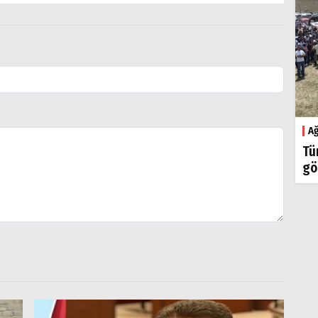
Ağ
Tü
gö