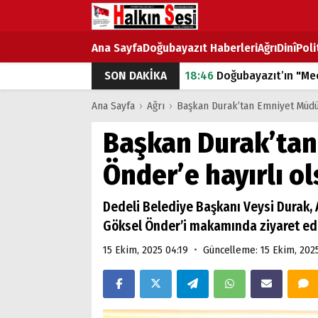
Ana Sayfa
Doğubayazıt Haberleri
Ağrı
Dinî
Poli
SON DAKİKA
18:46
Doğubayazıt’ın "Mec
07:53
Doğubayazıt’ta Ekme
Ana Sayfa
›
Ağrı
›
Başkan Durak’tan Emniyet Müdür
07:16
Doğubayazıt'ta çocuk
Başkan Durak’tan
07:00
DEVLET ve HÜKÜME
Önder’e hayırlı ol
18:29
ÇARŞI CADDESİ YAZ 
Dedeli Belediye Başkanı Veysi Durak,
Göksel Önder’i makamında ziyaret ede
•
15 Ekim, 2025 04:19
Güncelleme: 15 Ekim, 202