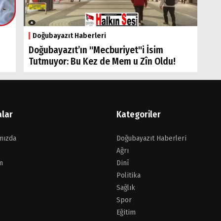
Doğubayazıt Haberleri
Doğubayazıt’ın "Mecburiyet"i İsim
Tutmuyor: Bu Kez de Mem u Zîn Oldu!
alar
Kategoriler
mızda
Doğubayazıt Haberleri
Ağrı
m
Dinî
Politika
Sağlık
Spor
Eğitim