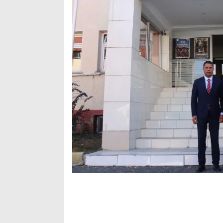
Arama
Popüler
Aramalar:
Ağrı
Doğubayazıt