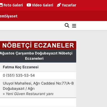
Foto Galeri
Video Galeri
Yazarlar
em
Siyaset