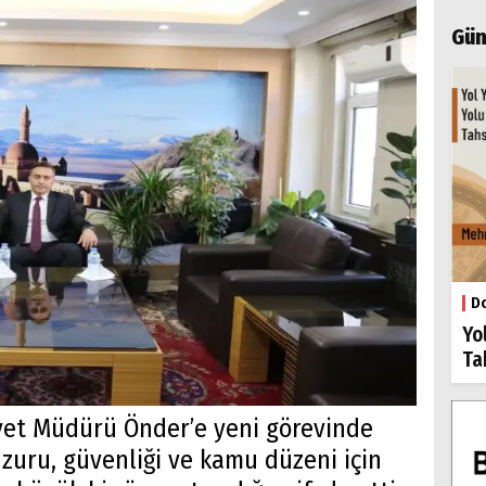
Gün
Do
Yo
Ta
yet Müdürü Önder’e yeni görevinde
huzuru, güvenliği ve kamu düzeni için