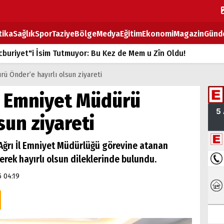
tika
Sağlık
Spor
Taziye
Bölge
Medya
Eğitim
Ekonomi
Magazin
Günd
buriyet"i İsim Tutmuyor: Bu Kez de Mem u Zîn Oldu!
k Fiyatlarına Zam
ü Önder’e hayırlı olsun ziyareti
ların sırtındaki ağır yük
 Emniyet Müdürü
T
sun ziyareti
BOZ TAHTASI
 Ağrı İl Emniyet Müdürlüğü görevine atanan
rek hayırlı olsun dileklerinde bulundu.
5 04:19