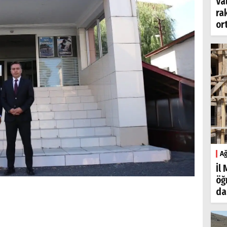
Va
ra
or
Ağ
İl
öğ
da