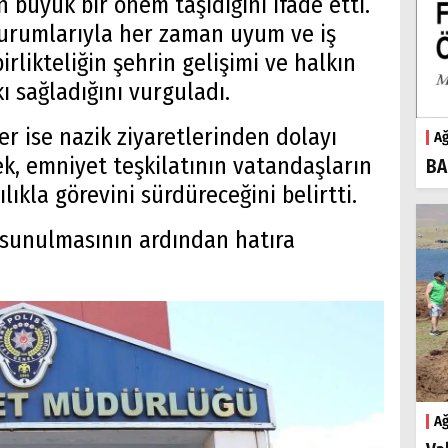
 büyük bir önem taşıdığını ifade etti.
kurumlarıyla her zaman uyum ve iş
 birlikteliğin şehrin gelişimi ve halkın
ı sağladığını vurguladı.
r ise nazik ziyaretlerinden dolayı
Ağ
k, emniyet teşkilatının vatandaşların
BA
lıkla görevini sürdüreceğini belirtti.
rin sunulmasının ardından hatıra
Ağ