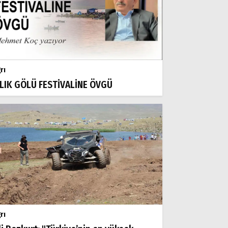
rı
LIK GÖLÜ FESTİVALİNE ÖVGÜ
rı