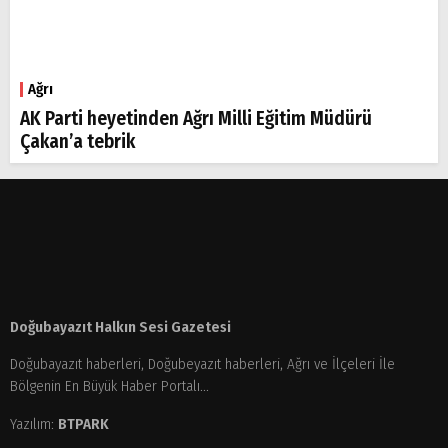
Ağrı
AK Parti heyetinden Ağrı Milli Eğitim Müdürü
Çakan’a tebrik
Doğubayazıt Halkın Sesi Gazetesi
Doğubayazıt haberleri, Doğubeyazıt haberleri, Ağrı ve İlçeleri İle
Bölgenin En Büyük Haber Portalı...
Yazılım:
BTPARK