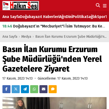
Ana Sayfa
Doğubayazıt Haberleri
Ağrı
Dinî
Politika
Sağlık
Spor
Ta
18:46
Doğubayazıt’ın "Mecburiyet"i İsim Tutmuyor: Bu Kez de Mem u Zîn Oldu!
07:53
Doğubayazıt’ta Ekmek Fiyatlarına Zam
Ana Sayfa
›
Medya
›
Basın İlan Kurumu Erzurum Şube Müdürlüğü'nden Yerel Gazetelere Ziyaret
07:16
Doğubayazıt'ta çocukların sırtındaki ağır yük
Basın İlan Kurumu Erzurum
07:00
DEVLET ve HÜKÜMET
Şube Müdürlüğü'nden Yerel
18:29
ÇARŞI CADDESİ YAZ BOZ TAHTASI
Gazetelere Ziyaret
•
17 Kasım, 2023 14:13
Güncelleme: 17 Kasım, 2023 14:13