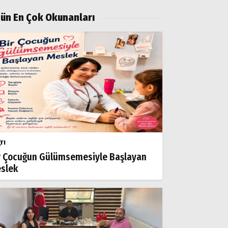
ün En Çok Okunanları
rı
r Çocuğun Gülümsemesiyle Başlayan
slek