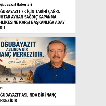
ğubayazıt Haberleri
ĞUBAYAZIT FK İÇİN TARİHİ ÇAĞRI:
HTAR AYHAN SAĞDIÇ KAPANMA
HLİKESİNE KARŞI BAŞKANLIĞA ADAY
DU
rı
ĞUBAYAZIT ASLINDA BİR İNANÇ
RKEZİDİR