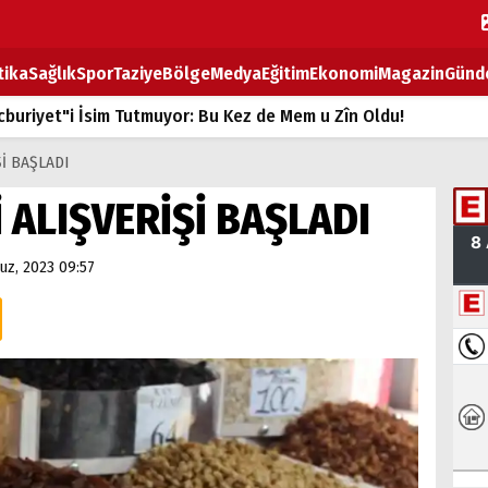
tika
Sağlık
Spor
Taziye
Bölge
Medya
Eğitim
Ekonomi
Magazin
Günd
buriyet"i İsim Tutmuyor: Bu Kez de Mem u Zîn Oldu!
k Fiyatlarına Zam
İ BAŞLADI
ların sırtındaki ağır yük
ALIŞVERİŞİ BAŞLADI
T
z, 2023 09:57
BOZ TAHTASI