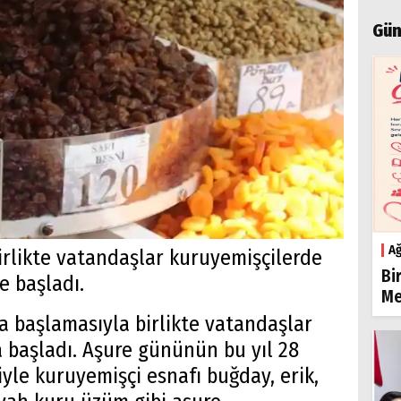
Gün
Ağ
rlikte vatandaşlar kuruyemişçilerde
Bi
e başladı.
Me
 başlamasıyla birlikte vatandaşlar
na başladı. Aşure gününün bu yıl 28
le kuruyemişçi esnafı buğday, erik,