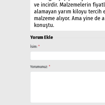
ve incirdir. Malzemelerin fiyatl
Arama
alamayan yarım kiloyu tercih e
Popüler
malzeme alıyor. Ama yine de al
Aramalar:
konuştu.
Ağrı
Doğubayazıt
Yorum Ekle
İsim:
*
Yorumunuz:
*