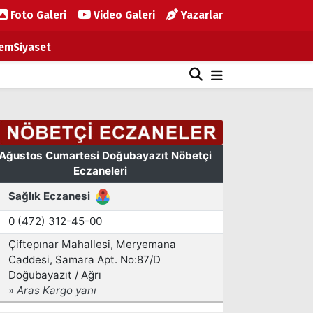
Foto Galeri
Video Galeri
Yazarlar
em
Siyaset