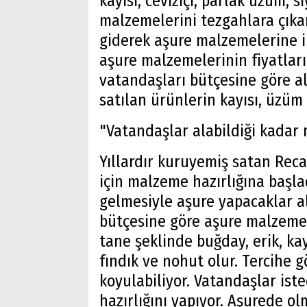
kayısı, ceviziçi, parlak üzüm, 
malzemelerini tezgahlara çıka
giderek aşure malzemelerine il
aşure malzemelerinin fiyatlar
vatandaşları bütçesine göre alı
satılan ürünlerin kayısı, üzüm
"Vatandaşlar alabildiği kadar
Yıllardır kuruyemiş satan Reca
için malzeme hazırlığına başla
gelmesiyle aşure yapacaklar a
bütçesine göre aşure malzemele
tane şeklinde buğday, erik, kay
fındık ve nohut olur. Tercihe 
koyulabiliyor. Vatandaşlar ist
hazırlığını yapıyor. Aşurede 