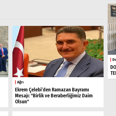
Do
DO
TE
Ağrı
Ekrem Çelebi’den Ramazan Bayramı
Mesajı: "Birlik ve Beraberliğimiz Daim
Olsun"