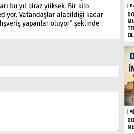
arı bu yıl biraz yüksek. Bir kilo
Do
diyor. Vatandaşlar alabildiği kadar
DO
MU
ışveriş yapanlar oluyor” şeklinde
TE
OL
Ağ
DO
ME