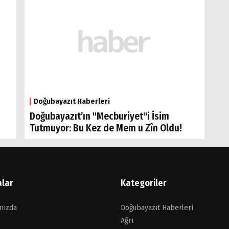
Doğubayazıt Haberleri
Doğubayazıt’ın "Mecburiyet"i İsim
Tutmuyor: Bu Kez de Mem u Zîn Oldu!
alar
Kategoriler
mızda
Doğubayazıt Haberleri
Ağrı