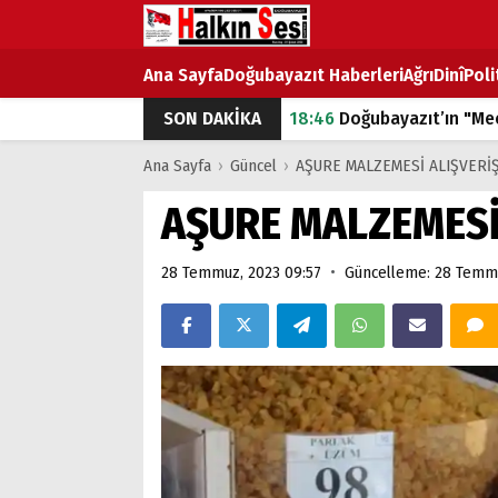
Ana Sayfa
Doğubayazıt Haberleri
Ağrı
Dinî
Poli
SON DAKİKA
18:46
Doğubayazıt’ın "Mec
07:53
Doğubayazıt’ta Ekme
Ana Sayfa
›
Güncel
›
AŞURE MALZEMESİ ALIŞVERİŞ
07:16
Doğubayazıt'ta çocuk
AŞURE MALZEMESİ 
07:00
DEVLET ve HÜKÜME
•
28 Temmuz, 2023 09:57
Güncelleme: 28 Temmu
18:29
ÇARŞI CADDESİ YAZ 