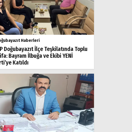
ğubayazıt Haberleri
P Doğubayazıt İlçe Teşkilatında Toplu
tifa: Bayram İlbuğa ve Ekibi YENİ
ti’ye Katıldı