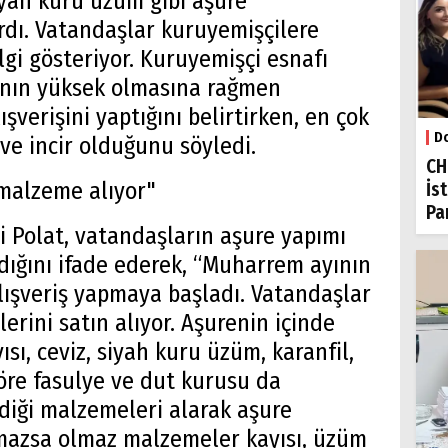
siyah kuru üzüm gibi aşure
rdı. Vatandaşlar kuruyemişçilere
gi gösteriyor. Kuruyemişçi esnafı
ının yüksek olmasına rağmen
şverişini yaptığını belirtirken, en çok
Do
 ve incir olduğunu söyledi.
CH
 malzeme alıyor"
İs
Par
i Polat, vatandaşların aşure yapımı
dığını ifade ederek, “Muharrem ayının
lışveriş yapmaya başladı. Vatandaşlar
rini satın alıyor. Aşurenin içinde
ısı, ceviz, siyah kuru üzüm, karanfil,
göre fasulye ve dut kurusu da
ediği malzemeleri alarak aşure
olmazsa olmaz malzemeler kayısı, üzüm