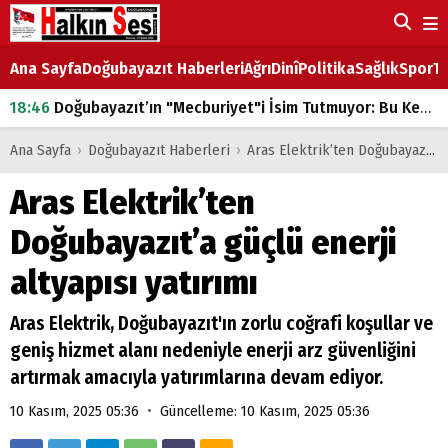
Ana Sayfa
Doğubayazıt Haberleri
Ağrı
Dinî
Politika
Sağlık
Spor
Ta
18:46
Doğubayazıt’ın "Mecburiyet"i İsim Tutmuyor: Bu Kez de Mem u Zîn Oldu!
07:53
Doğubayazıt’ta Ekmek Fiyatlarına Zam
Ana Sayfa
›
Doğubayazıt Haberleri
›
Aras Elektrik’ten Doğubayazıt’a güçlü enerji altyapısı yatırımı
07:16
Doğubayazıt'ta çocukların sırtındaki ağır yük
Aras Elektrik’ten
07:00
DEVLET ve HÜKÜMET
Doğubayazıt’a güçlü enerji
18:29
ÇARŞI CADDESİ YAZ BOZ TAHTASI
altyapısı yatırımı
Aras Elektrik, Doğubayazıt'ın zorlu coğrafi koşullar ve
geniş hizmet alanı nedeniyle enerji arz güvenliğini
artırmak amacıyla yatırımlarına devam ediyor.
•
10 Kasım, 2025 05:36
Güncelleme: 10 Kasım, 2025 05:36