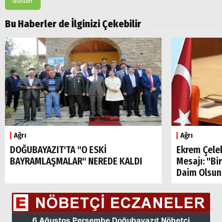
Gönder
Bu Haberler de İlginizi Çekebilir
Ağrı
Ağrı
DOĞUBAYAZIT'TA "O ESKİ
Ekrem Çele
BAYRAMLAŞMALAR" NEREDE KALDI
Mesajı: "Bi
Daim Olsun