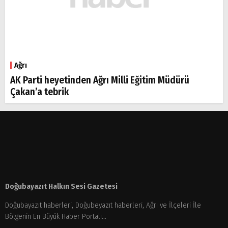
Ağrı
AK Parti heyetinden Ağrı Milli Eğitim Müdürü
Çakan’a tebrik
Doğubayazıt Halkın Sesi Gazetesi
Doğubayazıt haberleri, Doğubeyazıt haberleri, Ağrı ve İlçeleri İle
Bölgenin En Büyük Haber Portalı...