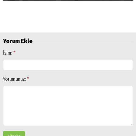
Yorum Ekle
Arama
İsim:
*
Popüler
Aramalar:
Ağrı
Yorumunuz:
*
Doğubayazıt