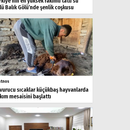
rkiye’nin en yüksek rakımlı tatlı su
lü Balık Gölü’nde şenlik coşkusu
atnos
vurucu sıcaklar küçükbaş hayvanlarda
rkım mesaisini başlattı