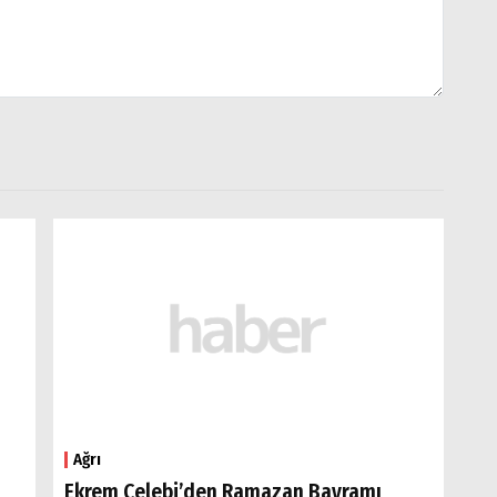
Ağrı
Ekrem Çelebi’den Ramazan Bayramı