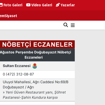
Foto Galeri
Video Galeri
Yazarlar
em
Siyaset