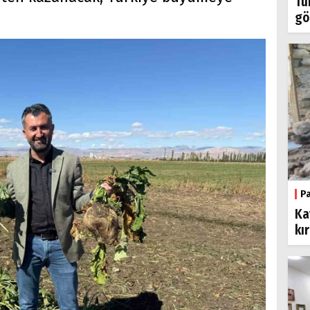
Tü
gö
P
Ka
kı