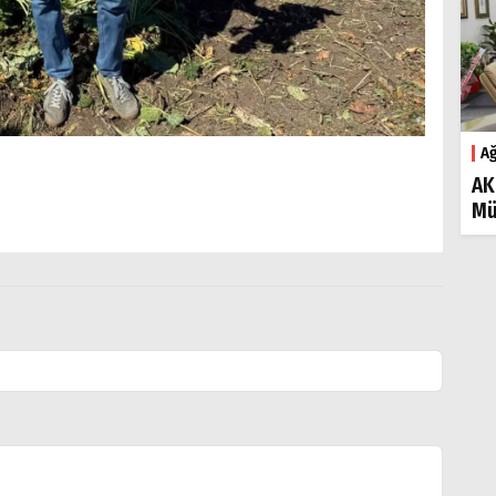
Ağ
AK
Mü