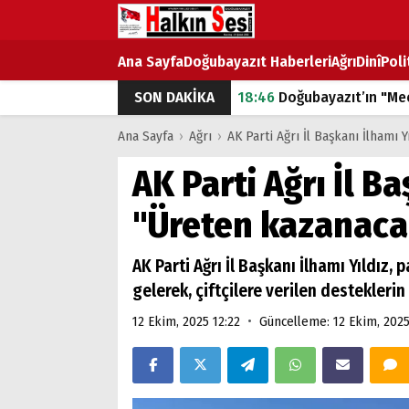
Ana Sayfa
Doğubayazıt Haberleri
Ağrı
Dinî
Poli
SON DAKİKA
18:46
Doğubayazıt’ın "Mec
07:53
Doğubayazıt’ta Ekme
Ana Sayfa
›
Ağrı
›
AK Parti Ağrı İl Başkanı İlhamı
07:16
Doğubayazıt'ta çocuk
AK Parti Ağrı İl Ba
07:00
DEVLET ve HÜKÜME
"Üreten kazanaca
18:29
ÇARŞI CADDESİ YAZ 
AK Parti Ağrı İl Başkanı İlhamı Yıldız,
gelerek, çiftçilere verilen destekleri
•
12 Ekim, 2025 12:22
Güncelleme: 12 Ekim, 2025