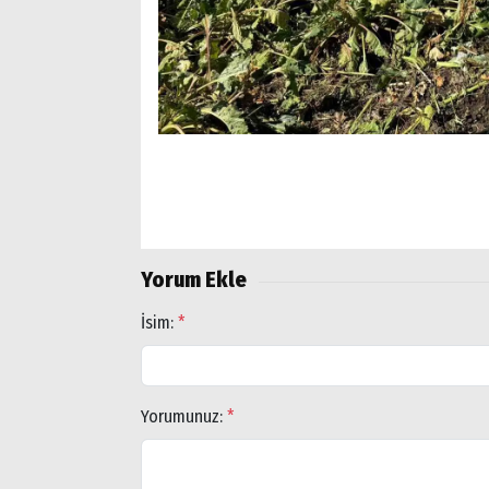
Yorum Ekle
İsim:
*
Yorumunuz:
*