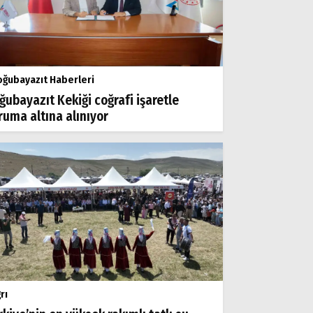
ğubayazıt Haberleri
ğubayazıt Kekiği coğrafi işaretle
ruma altına alınıyor
rı