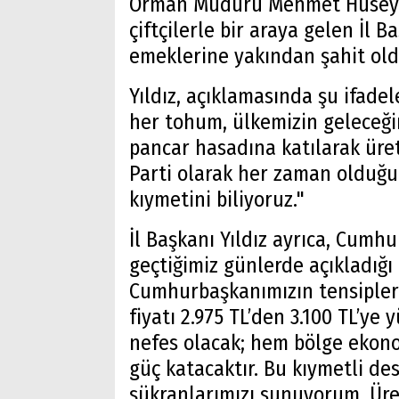
Orman Müdürü Mehmet Hüseyino
çiftçilerle bir araya gelen İl B
emeklerine yakından şahit oldu
Yıldız, açıklamasında şu ifadele
her tohum, ülkemizin geleceğ
pancar hasadına katılarak üret
Parti olarak her zaman olduğu 
kıymetini biliyoruz."
İl Başkanı Yıldız ayrıca, Cumh
geçtiğimiz günlerde açıkladığ
Cumhurbaşkanımızın tensipleri
fiyatı 2.975 TL’den 3.100 TL’ye y
nefes olacak; hem bölge eko
güç katacaktır. Bu kıymetli d
şükranlarımızı sunuyorum. Ür