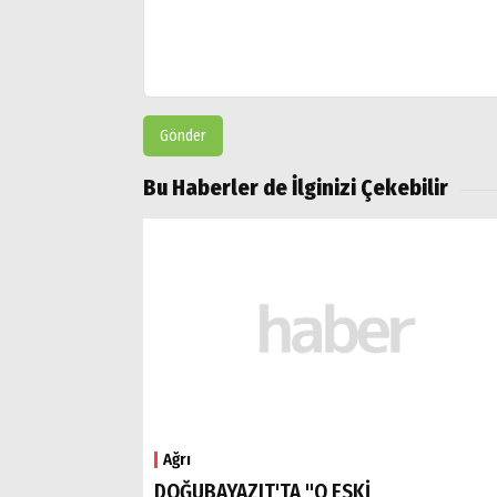
Gönder
Bu Haberler de İlginizi Çekebilir
Ağrı
DOĞUBAYAZIT'TA "O ESKİ