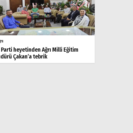
rı
 Parti heyetinden Ağrı Milli Eğitim
dürü Çakan’a tebrik