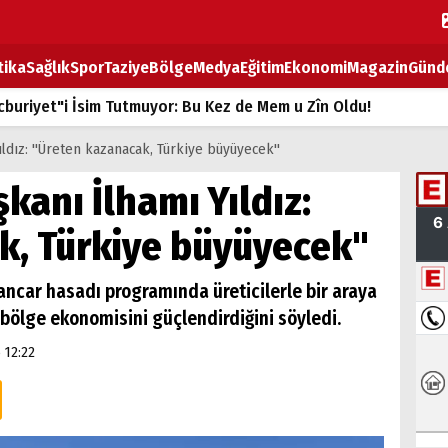
tika
Sağlık
Spor
Taziye
Bölge
Medya
Eğitim
Ekonomi
Magazin
Günd
buriyet"i İsim Tutmuyor: Bu Kez de Mem u Zîn Oldu!
k Fiyatlarına Zam
 Yıldız: "Üreten kazanacak, Türkiye büyüyecek"
ların sırtındaki ağır yük
şkanı İlhamı Yıldız:
T
k, Türkiye büyüyecek"
BOZ TAHTASI
 pancar hasadı programında üreticilerle bir araya
n bölge ekonomisini güçlendirdiğini söyledi.
 12:22