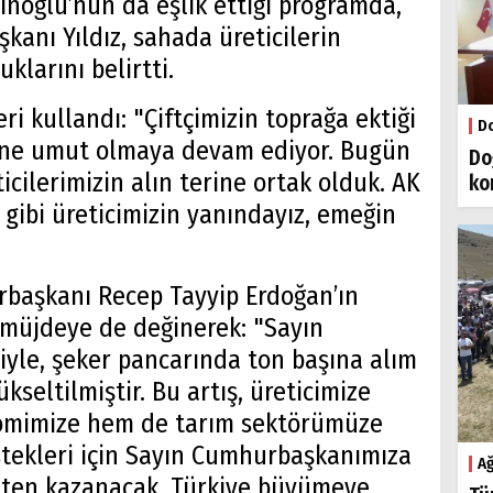
ğlu’nun da eşlik ettiği programda,
aşkanı Yıldız, sahada üreticilerin
klarını belirtti.
ri kullandı: "Çiftçimizin toprağa ektiği
Do
ine umut olmaya devam ediyor. Bugün
Do
icilerimizin alın terine ortak olduk. AK
ko
gibi üreticimizin yanındayız, emeğin
urbaşkanı Recep Tayyip Erdoğan’ın
ı müjdeye de değinerek: "Sayın
yle, şeker pancarında ton başına alım
ükseltilmiştir. Bu artış, üreticimize
nomimize hem de tarım sektörümüze
estekleri için Sayın Cumhurbaşkanımıza
Ağ
eten kazanacak, Türkiye büyümeye