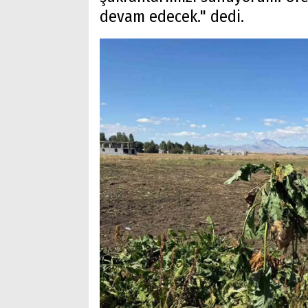
devam edecek." dedi.
Arama
Popüler
Aramalar:
Ağrı
Doğubayazıt