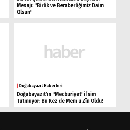
Mesajı: "Birlik ve Beraberliğimiz Daim
Olsun"
Doğubayazıt Haberleri
Doğubayazıt’ın "Mecburiyet"i İsim
Tutmuyor: Bu Kez de Mem u Zîn Oldu!