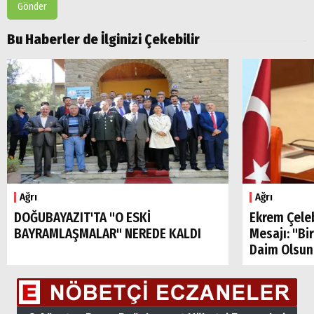
Gönder
Popüler
Aramalar:
Bu Haberler de İlginizi Çekebilir
Ağrı
Doğubayazıt
Ağrı
Ağrı
DOĞUBAYAZIT'TA "O ESKİ
Ekrem Çele
BAYRAMLAŞMALAR" NEREDE KALDI
Mesajı: "Bi
Daim Olsun