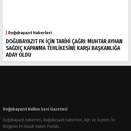
Doğubayazıt Haberleri
DOĞUBAYAZIT FK İÇİN TARİHİ ÇAĞRI: MUHTAR AYHAN
SAĞDIÇ KAPANMA TEHLİKESİNE KARŞI BAŞKANLIĞA
ADAY OLDU
Doğubayazıt Halkın Sesi Gazetesi
Doğubayazıt haberleri, Doğubeyazıt haberleri, Ağrı ve İlçeleri İle
Bölgenin En Büyük Haber Portalı...