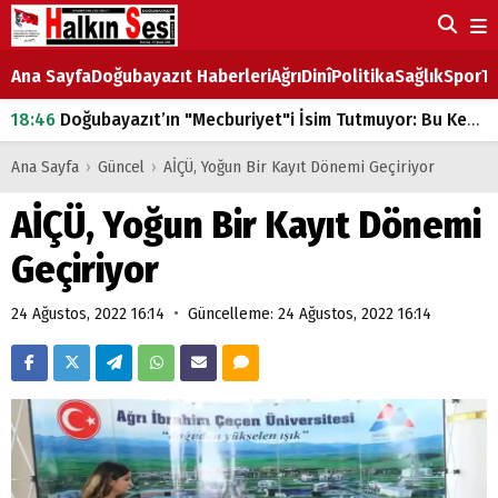
Ana Sayfa
Doğubayazıt Haberleri
Ağrı
Dinî
Politika
Sağlık
Spor
Ta
18:46
Doğubayazıt’ın "Mecburiyet"i İsim Tutmuyor: Bu Kez de Mem u Zîn Oldu!
07:53
Doğubayazıt’ta Ekmek Fiyatlarına Zam
Ana Sayfa
›
Güncel
›
AİÇÜ, Yoğun Bir Kayıt Dönemi Geçiriyor
07:16
Doğubayazıt'ta çocukların sırtındaki ağır yük
AİÇÜ, Yoğun Bir Kayıt Dönemi
07:00
DEVLET ve HÜKÜMET
Geçiriyor
18:29
ÇARŞI CADDESİ YAZ BOZ TAHTASI
•
24 Ağustos, 2022 16:14
Güncelleme: 24 Ağustos, 2022 16:14