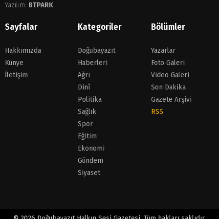
Yazılım:
BTPARK
Sayfalar
Kategoriler
Bölümler
Hakkımızda
Doğubayazıt
Yazarlar
Künye
Haberleri
Foto Galeri
İletişim
Ağrı
Video Galeri
Dinî
Son Dakika
Politika
Gazete Arşivi
Sağlık
RSS
Spor
Eğitim
Ekonomi
Gündem
Siyaset
© 2026 Doğubayazıt Halkın Sesi Gazetesi. Tüm hakları saklıdır.