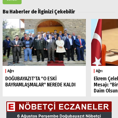
Bu Haberler de İlginizi Çekebilir
Arama
Popüler
Ağrı
Ağrı
Aramalar:
DOĞUBAYAZIT'TA "O ESKİ
Ekrem Çele
Ağrı
Doğubayazıt
BAYRAMLAŞMALAR" NEREDE KALDI
Mesajı: "Bi
Daim Olsun