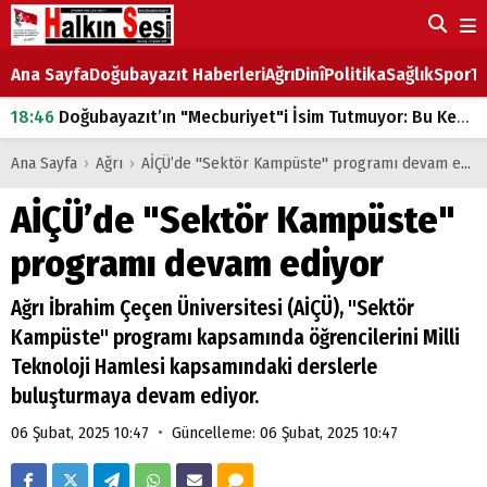
Ana Sayfa
Doğubayazıt Haberleri
Ağrı
Dinî
Politika
Sağlık
Spor
Ta
18:46
Doğubayazıt’ın "Mecburiyet"i İsim Tutmuyor: Bu Kez de Mem u Zîn Oldu!
07:53
Doğubayazıt’ta Ekmek Fiyatlarına Zam
Ana Sayfa
›
Ağrı
›
AİÇÜ’de "Sektör Kampüste" programı devam ediyor
07:16
Doğubayazıt'ta çocukların sırtındaki ağır yük
AİÇÜ’de "Sektör Kampüste"
07:00
DEVLET ve HÜKÜMET
programı devam ediyor
18:29
ÇARŞI CADDESİ YAZ BOZ TAHTASI
Ağrı İbrahim Çeçen Üniversitesi (AİÇÜ), "Sektör
Kampüste" programı kapsamında öğrencilerini Milli
Teknoloji Hamlesi kapsamındaki derslerle
buluşturmaya devam ediyor.
•
06 Şubat, 2025 10:47
Güncelleme: 06 Şubat, 2025 10:47