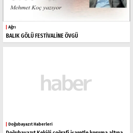
Ağrı
BALIK GÖLÜ FESTİVALİNE ÖVGÜ
Doğubayazıt Haberleri
Doğubayazıt Kekiği coğrafi işaretle koruma altına