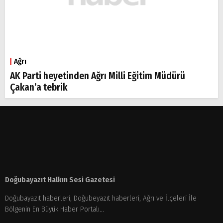
Ağrı
AK Parti heyetinden Ağrı Milli Eğitim Müdürü
Çakan’a tebrik
Doğubayazıt Halkın Sesi Gazetesi
Doğubayazıt haberleri, Doğubeyazıt haberleri, Ağrı ve İlçeleri İle
Bölgenin En Büyük Haber Portalı...