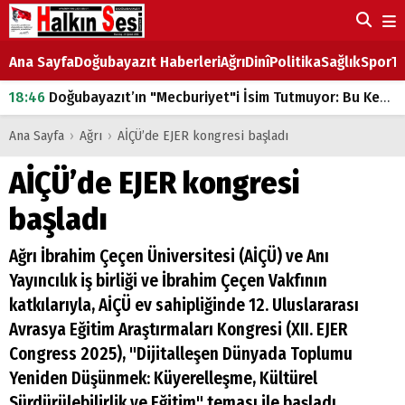
Ana Sayfa
Doğubayazıt Haberleri
Ağrı
Dinî
Politika
Sağlık
Spor
Ta
18:46
Doğubayazıt’ın "Mecburiyet"i İsim Tutmuyor: Bu Kez de Mem u Zîn Oldu!
07:53
Doğubayazıt’ta Ekmek Fiyatlarına Zam
Ana Sayfa
›
Ağrı
›
AİÇÜ’de EJER kongresi başladı
07:16
Doğubayazıt'ta çocukların sırtındaki ağır yük
AİÇÜ’de EJER kongresi
07:00
DEVLET ve HÜKÜMET
başladı
18:29
ÇARŞI CADDESİ YAZ BOZ TAHTASI
Ağrı İbrahim Çeçen Üniversitesi (AİÇÜ) ve Anı
Yayıncılık iş birliği ve İbrahim Çeçen Vakfının
katkılarıyla, AİÇÜ ev sahipliğinde 12. Uluslararası
Avrasya Eğitim Araştırmaları Kongresi (XII. EJER
Congress 2025), "Dijitalleşen Dünyada Toplumu
Yeniden Düşünmek: Küyerelleşme, Kültürel
Sürdürülebilirlik ve Eğitim" teması ile başladı.