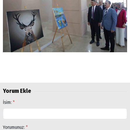
Arama
Popüler
Aramalar:
Ağrı
Doğubayazıt
Yorum Ekle
İsim:
*
Yorumunuz:
*