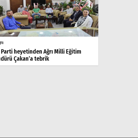
rı
 Parti heyetinden Ağrı Milli Eğitim
dürü Çakan’a tebrik