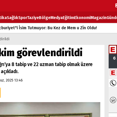
tika
Sağlık
Spor
Taziye
Bölge
Medya
Eğitim
Ekonomi
Magazin
Günd
buriyet"i İsim Tutmuyor: Bu Kez de Mem u Zîn Oldu!
k Fiyatlarına Zam
irildi
ların sırtındaki ağır yük
kim görevlendirildi
T
 Ağrı’ya 8 tabip ve 22 uzman tabip olmak üzere
BOZ TAHTASI
açıkladı.
z, 2025 13:46