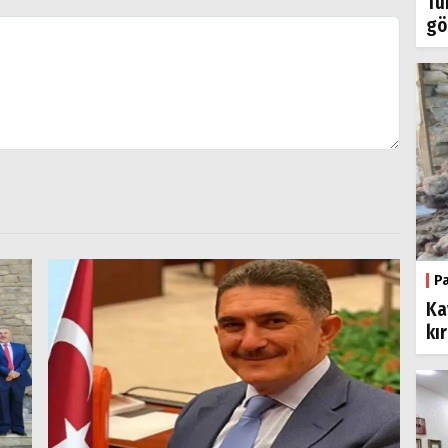
Tü
gö
P
Ka
kı