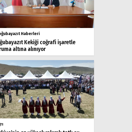
ğubayazıt Haberleri
ğubayazıt Kekiği coğrafi işaretle
ruma altına alınıyor
rı