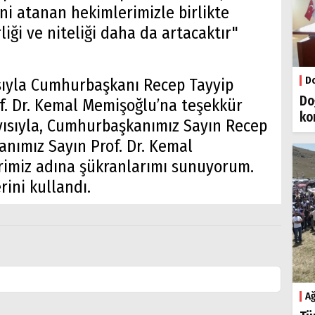
eni atanan hekimlerimizle birlikte
rliği ve niteliği daha da artacaktır"
Do
sıyla Cumhurbaşkanı Recep Tayyip
Do
of. Dr. Kemal Memişoğlu’na teşekkür
ko
ayısıyla, Cumhurbaşkanımız Sayın Recep
anımız Sayın Prof. Dr. Kemal
imiz adına şükranlarımı sunuyorum.
rini kullandı.
Ağ