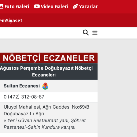
Foto Galeri
Video Galeri
Yazarlar
em
Siyaset