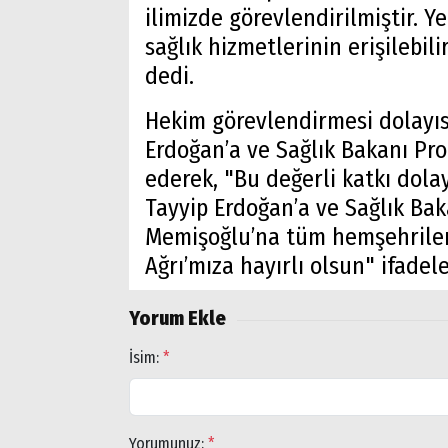
ilimizde görevlendirilmiştir. Y
sağlık hizmetlerinin erişilebili
dedi.
Hekim görevlendirmesi dolayı
Erdoğan’a ve Sağlık Bakanı Pr
ederek, "Bu değerli katkı dol
Tayyip Erdoğan’a ve Sağlık Bak
Memişoğlu’na tüm hemşehriler
Ağrı’mıza hayırlı olsun" ifadele
Yorum Ekle
Arama
İsim:
*
Popüler
Aramalar:
Ağrı
Yorumunuz:
*