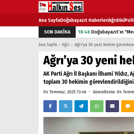
Ana Sayfa
Doğubayazıt Haberleri
Ağrı
Dinî
Poli
SON DAKİKA
18:46
Doğubayazıt’ın "Mec
07:53
Doğubayazıt’ta Ekme
Ana Sayfa
›
Ağrı
›
Ağrı’ya 30 yeni hekim görevlend
07:16
Doğubayazıt'ta çocuk
Ağrı’ya 30 yeni he
07:00
DEVLET ve HÜKÜME
AK Parti Ağrı İl Başkanı İlhami Yıldız,
18:29
ÇARŞI CADDESİ YAZ 
toplam 30 hekimin görevlendirildiğini 
•
04 Temmuz, 2025 13:46
Güncelleme: 04 Temmu