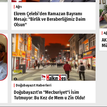
Ağrı
Ekrem Çelebi’den Ramazan Bayramı
Mesajı: "Birlik ve Beraberliğimiz Daim
Olsun"
Ağ
AK
Mü
Doğubayazıt Haberleri
Doğubayazıt’ın "Mecburiyet"i İsim
Tutmuyor: Bu Kez de Mem u Zîn Oldu!