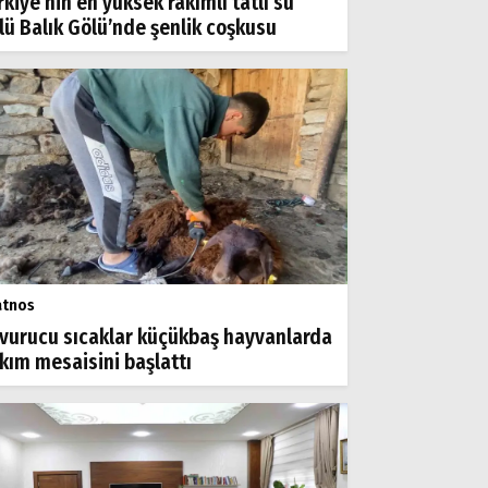
rkiye’nin en yüksek rakımlı tatlı su
lü Balık Gölü’nde şenlik coşkusu
atnos
vurucu sıcaklar küçükbaş hayvanlarda
rkım mesaisini başlattı