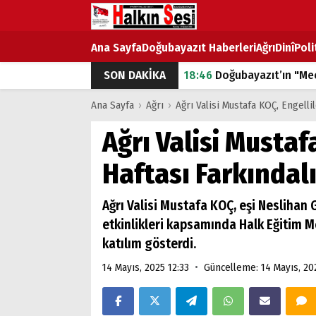
Ana Sayfa
Doğubayazıt Haberleri
Ağrı
Dinî
Poli
SON DAKİKA
18:46
Doğubayazıt’ın "Mec
07:53
Doğubayazıt’ta Ekme
Ana Sayfa
›
Ağrı
›
Ağrı Valisi Mustafa KOÇ, Engelli
07:16
Doğubayazıt'ta çocuk
Ağrı Valisi Mustaf
07:00
DEVLET ve HÜKÜME
Haftası Farkındal
18:29
ÇARŞI CADDESİ YAZ 
Ağrı Valisi Mustafa KOÇ, eşi Neslihan G
etkinlikleri kapsamında Halk Eğitim 
katılım gösterdi.
•
14 Mayıs, 2025 12:33
Güncelleme: 14 Mayıs, 20