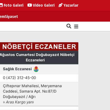
Foto Galeri
Video Galeri
Yazarlar
em
Siyaset