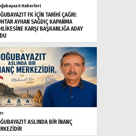
ğubayazıt Haberleri
ĞUBAYAZIT FK İÇİN TARİHİ ÇAĞRI:
HTAR AYHAN SAĞDIÇ KAPANMA
HLİKESİNE KARŞI BAŞKANLIĞA ADAY
DU
rı
ĞUBAYAZIT ASLINDA BİR İNANÇ
RKEZİDİR