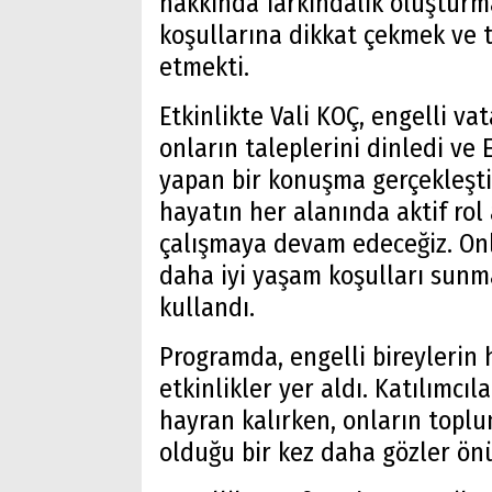
hakkında farkındalık oluşturm
koşullarına dikkat çekmek ve t
etmekti.
Etkinlikte Vali KOÇ, engelli v
onların taleplerini dinledi ve
yapan bir konuşma gerçekleştir
hayatın her alanında aktif rol 
çalışmaya devam edeceğiz. Onla
daha iyi yaşam koşulları sunma
kullandı.
Programda, engelli bireylerin h
etkinlikler yer aldı. Katılımcı
hayran kalırken, onların toplu
olduğu bir kez daha gözler önü
Arama