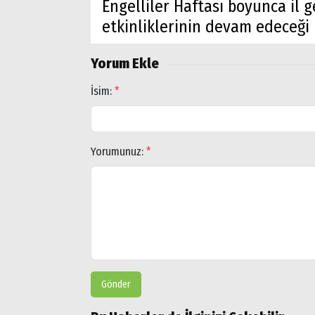
Engelliler Haftası boyunca il g
etkinliklerinin devam edeceği be
Popüler
Aramalar:
Ağrı
Yorum Ekle
Doğubayazıt
İsim:
*
Yorumunuz:
*
Gönder