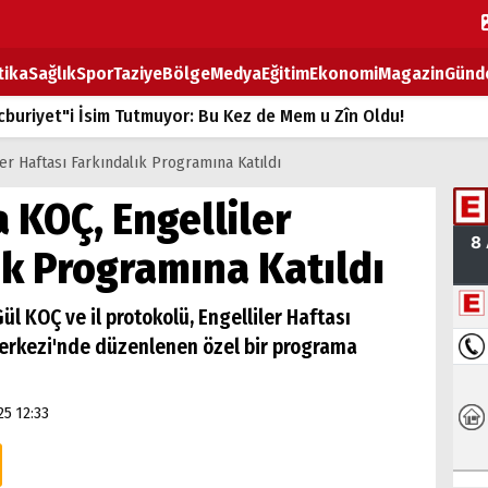
tika
Sağlık
Spor
Taziye
Bölge
Medya
Eğitim
Ekonomi
Magazin
Günd
buriyet"i İsim Tutmuyor: Bu Kez de Mem u Zîn Oldu!
k Fiyatlarına Zam
ler Haftası Farkındalık Programına Katıldı
ların sırtındaki ağır yük
a KOÇ, Engelliler
T
ık Programına Katıldı
BOZ TAHTASI
ül KOÇ ve il protokolü, Engelliler Haftası
Merkezi'nde düzenlenen özel bir programa
25 12:33