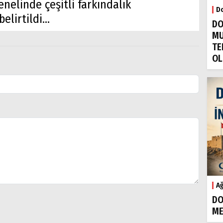
enelinde çeşitli farkındalık
Do
lirtildi...
DO
MU
TE
OL
Ağ
DO
ME