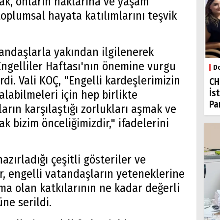
ak, onların haklarına ve yaşam
oplumsal hayata katılımlarını teşvik
atandaşlarla yakından ilgilenerek
 Engelliler Haftası'nın önemine vurgu
Do
di. Vali KOÇ, "Engelli kardeşlerimizin
CH
İs
alabilmeleri için hep birlikte
Par
rın karşılaştığı zorlukları aşmak ve
k bizim önceliğimizdir," ifadelerini
azırladığı çeşitli gösteriler ve
lar, engelli vatandaşların yeteneklerine
ma olan katkılarının ne kadar değerli
ne serildi.