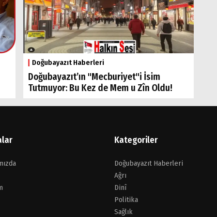
Doğubayazıt Haberleri
Doğubayazıt’ın "Mecburiyet"i İsim
Tutmuyor: Bu Kez de Mem u Zîn Oldu!
alar
Kategoriler
mızda
Doğubayazıt Haberleri
Ağrı
m
Dinî
Politika
Sağlık