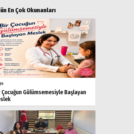
ün En Çok Okunanları
rı
r Çocuğun Gülümsemesiyle Başlayan
slek