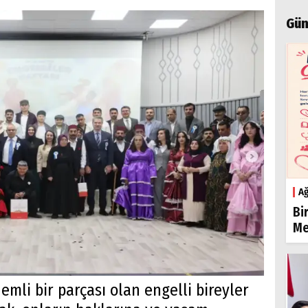
Gün
Ağ
Bi
Me
li bir parçası olan engelli bireyler