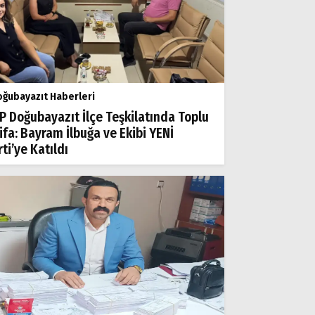
ğubayazıt Haberleri
P Doğubayazıt İlçe Teşkilatında Toplu
tifa: Bayram İlbuğa ve Ekibi YENİ
ti’ye Katıldı