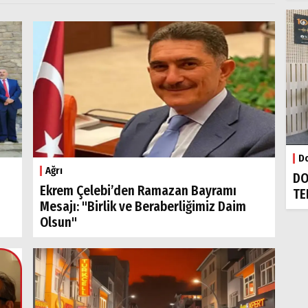
Do
Ağrı
DO
Ekrem Çelebi’den Ramazan Bayramı
TE
Mesajı: "Birlik ve Beraberliğimiz Daim
Olsun"