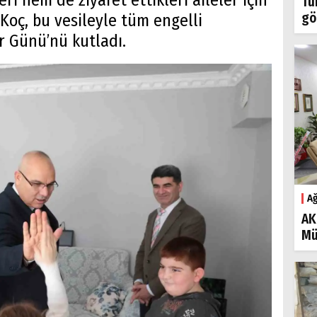
ri hem de ziyaret ettikleri aileler için
Tü
gö
Koç, bu vesileyle tüm engelli
r Günü’nü kutladı.
Ağ
AK
Mü