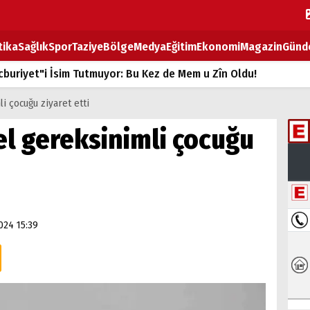
tika
Sağlık
Spor
Taziye
Bölge
Medya
Eğitim
Ekonomi
Magazin
Günd
buriyet"i İsim Tutmuyor: Bu Kez de Mem u Zîn Oldu!
k Fiyatlarına Zam
li çocuğu ziyaret etti
ların sırtındaki ağır yük
zel gereksinimli çocuğu
T
BOZ TAHTASI
024 15:39