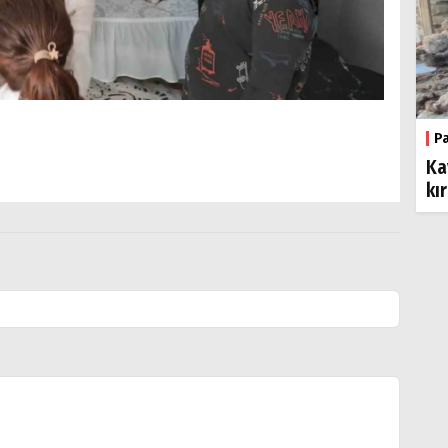
P
Ka
kı