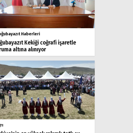
ğubayazıt Haberleri
ğubayazıt Kekiği coğrafi işaretle
ruma altına alınıyor
rı