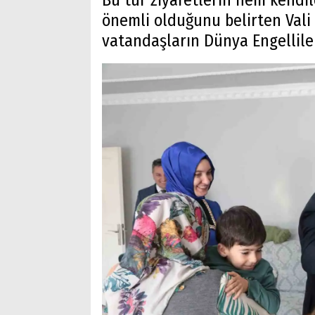
Bu tür ziyaretlerin hem kendile
önemli olduğunu belirten Vali 
vatandaşların Dünya Engellile
Arama
Popüler
Aramalar:
Ağrı
Doğubayazıt