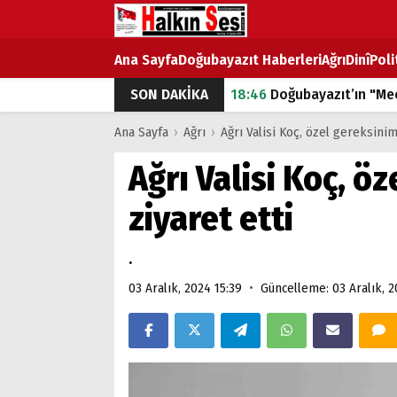
Ana Sayfa
Doğubayazıt Haberleri
Ağrı
Dinî
Poli
SON DAKİKA
18:46
Doğubayazıt’ın "Mec
07:53
Doğubayazıt’ta Ekme
Ana Sayfa
›
Ağrı
›
Ağrı Valisi Koç, özel gereksinim
07:16
Doğubayazıt'ta çocuk
Ağrı Valisi Koç, ö
07:00
DEVLET ve HÜKÜME
ziyaret etti
18:29
ÇARŞI CADDESİ YAZ 
.
•
03 Aralık, 2024 15:39
Güncelleme: 03 Aralık, 2