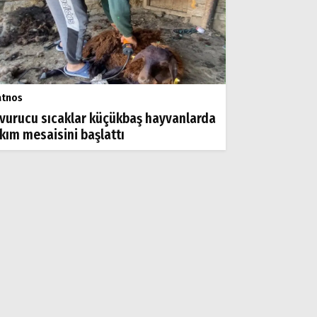
atnos
vurucu sıcaklar küçükbaş hayvanlarda
rkım mesaisini başlattı