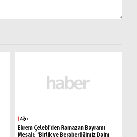
Ağrı
Ekrem Çelebi’den Ramazan Bayramı
Mesajı: "Birlik ve Beraberliğimiz Daim