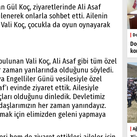
n Gül Koç, ziyaretlerinde Ali Asaf
ilenerek onlarla sohbet etti. Ailenin
n Vali Koç, çocukla da oyun oynayarak
Do
Do
ko
bulunan Vali Koç, Ali Asaf gibi tüm özel
r zaman yanlarında olduğunu söyledi.
a Engelliler Günü vesilesiyle özel
’ı evinde ziyaret ettik. Ailesiyle
açları olduğunu dinledik. Devletimiz
ndaşlarımızın her zaman yanındayız.
ırmak için elimizden geleni yapmaya
Ağ