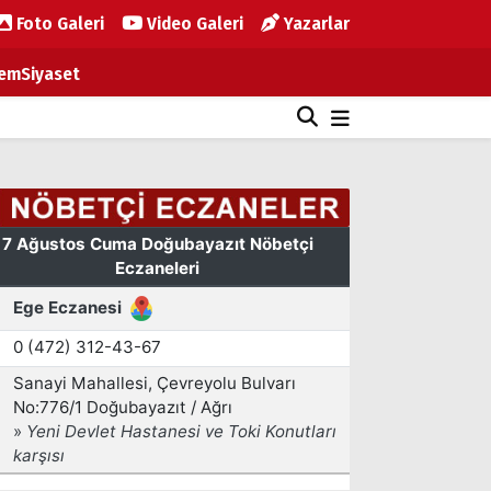
Foto Galeri
Video Galeri
Yazarlar
em
Siyaset