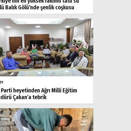
rkiye’nin en yüksek rakımlı tatlı su
lü Balık Gölü’nde şenlik coşkusu
rı
 Parti heyetinden Ağrı Milli Eğitim
dürü Çakan’a tebrik