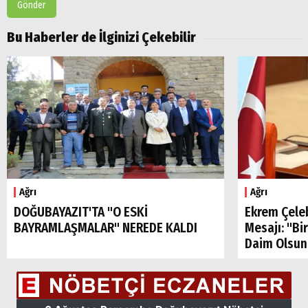
Gönder
Popüler
Aramalar:
Bu Haberler de İlginizi Çekebilir
Ağrı
Doğubayazıt
Ağrı
Ağrı
DOĞUBAYAZIT'TA "O ESKİ
Ekrem Çele
BAYRAMLAŞMALAR" NEREDE KALDI
Mesajı: "Bi
Daim Olsun