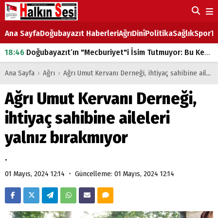
Ana Sayfa
Doğubayazıt Haberleri
Ağrı
Dinî
Politika
Sağlık
Spor
Ta
18:46
Doğubayazıt’ın "Mecburiyet"i İsim Tutmuyor: Bu Kez de Mem u Zîn Oldu!
07:53
Doğubayazıt’ta Ekmek Fiyatlarına Zam
Ana Sayfa
›
Ağrı
›
Ağrı Umut Kervanı Derneği, ihtiyaç sahibine aileleri yalnız bırakmıyor
07:16
Doğubayazıt'ta çocukların sırtındaki ağır yük
Ağrı Umut Kervanı Derneği,
07:00
DEVLET ve HÜKÜMET
ihtiyaç sahibine aileleri
18:29
ÇARŞI CADDESİ YAZ BOZ TAHTASI
yalnız bırakmıyor
.
•
01 Mayıs, 2024 12:14
Güncelleme: 01 Mayıs, 2024 12:14