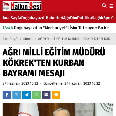
Ana Sayfa
Doğubayazıt Haberleri
Ağrı
Dinî
Politika
Sağlık
Spor
Ta
18:46
Doğubayazıt’ın "Mecburiyet"i İsim Tutmuyor: Bu Kez de Mem u Zîn Oldu!
07:53
Doğubayazıt’ta Ekmek Fiyatlarına Zam
Ana Sayfa
›
Güncel
›
AĞRI MİLLİ EĞİTİM MÜDÜRÜ KÖKREK'TEN KURBAN BAYRAMI MESAJI
07:16
Doğubayazıt'ta çocukların sırtındaki ağır yük
AĞRI MİLLİ EĞİTİM MÜDÜRÜ
07:00
DEVLET ve HÜKÜMET
KÖKREK'TEN KURBAN
18:29
ÇARŞI CADDESİ YAZ BOZ TAHTASI
BAYRAMI MESAJI
•
27 Haziran, 2023 16:22
Güncelleme: 27 Haziran, 2023 16:22