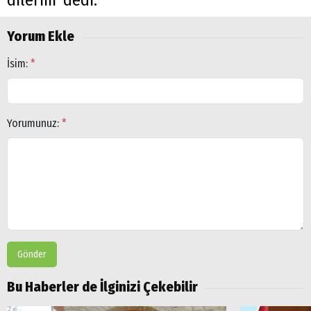
Yorum Ekle
İsim:
*
Yorumunuz:
*
Gönder
Bu Haberler de İlginizi Çekebilir