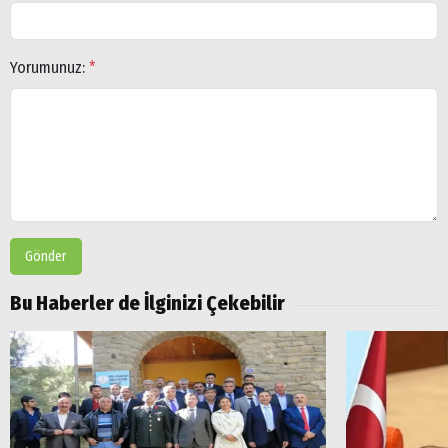
Yorumunuz:
*
Arama
Popüler
Aramalar:
Ağrı
Doğubayazıt
Gönder
Bu Haberler de İlginizi Çekebilir