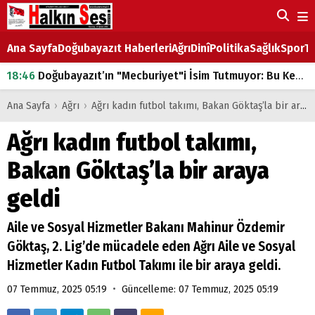
Ana Sayfa
Doğubayazıt Haberleri
Ağrı
Dinî
Politika
Sağlık
Spor
Ta
18:46
Doğubayazıt’ın "Mecburiyet"i İsim Tutmuyor: Bu Kez de Mem u Zîn Oldu!
07:53
Doğubayazıt’ta Ekmek Fiyatlarına Zam
Ana Sayfa
›
Ağrı
›
Ağrı kadın futbol takımı, Bakan Göktaş’la bir araya geldi
07:16
Doğubayazıt'ta çocukların sırtındaki ağır yük
Ağrı kadın futbol takımı,
07:00
DEVLET ve HÜKÜMET
Bakan Göktaş’la bir araya
18:29
ÇARŞI CADDESİ YAZ BOZ TAHTASI
geldi
Aile ve Sosyal Hizmetler Bakanı Mahinur Özdemir
Göktaş, 2. Lig’de mücadele eden Ağrı Aile ve Sosyal
Hizmetler Kadın Futbol Takımı ile bir araya geldi.
•
07 Temmuz, 2025 05:19
Güncelleme: 07 Temmuz, 2025 05:19