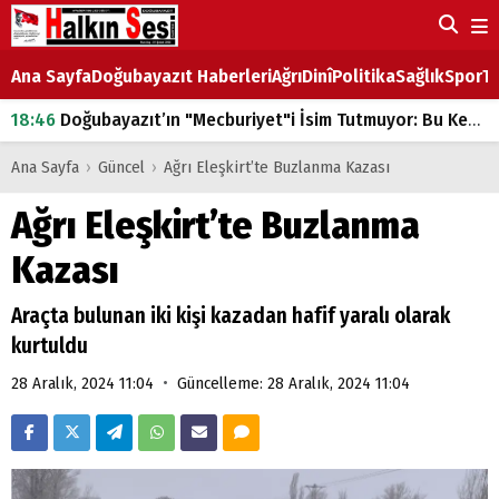
Ana Sayfa
Doğubayazıt Haberleri
Ağrı
Dinî
Politika
Sağlık
Spor
Ta
18:46
Doğubayazıt’ın "Mecburiyet"i İsim Tutmuyor: Bu Kez de Mem u Zîn Oldu!
07:53
Doğubayazıt’ta Ekmek Fiyatlarına Zam
Ana Sayfa
›
Güncel
›
Ağrı Eleşkirt’te Buzlanma Kazası
07:16
Doğubayazıt'ta çocukların sırtındaki ağır yük
Ağrı Eleşkirt’te Buzlanma
07:00
DEVLET ve HÜKÜMET
Kazası
18:29
ÇARŞI CADDESİ YAZ BOZ TAHTASI
Araçta bulunan iki kişi kazadan hafif yaralı olarak
kurtuldu
•
28 Aralık, 2024 11:04
Güncelleme: 28 Aralık, 2024 11:04