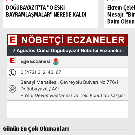
DOĞUBAYAZIT'TA "O ESKİ
Ekrem Çele
BAYRAMLAŞMALAR" NEREDE KALDI
Mesajı: "Bi
Daim Olsun
Arama
Popüler
Aramalar:
Ağrı
Günün En Çok Okunanları
Doğubayazıt