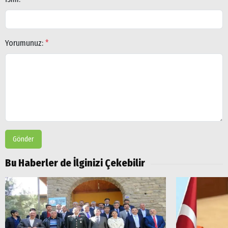
Yorumunuz:
*
Gönder
Bu Haberler de İlginizi Çekebilir
Arama
Popüler
Aramalar:
Ağrı
Doğubayazıt