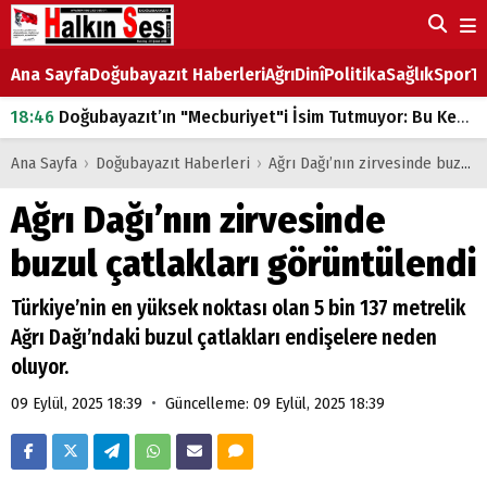
Ana Sayfa
Doğubayazıt Haberleri
Ağrı
Dinî
Politika
Sağlık
Spor
Ta
18:46
Doğubayazıt’ın "Mecburiyet"i İsim Tutmuyor: Bu Kez de Mem u Zîn Oldu!
07:53
Doğubayazıt’ta Ekmek Fiyatlarına Zam
Ana Sayfa
›
Doğubayazıt Haberleri
›
Ağrı Dağı’nın zirvesinde buzul çatlakları görüntülendi
07:16
Doğubayazıt'ta çocukların sırtındaki ağır yük
Ağrı Dağı’nın zirvesinde
07:00
DEVLET ve HÜKÜMET
buzul çatlakları görüntülendi
18:29
ÇARŞI CADDESİ YAZ BOZ TAHTASI
Türkiye’nin en yüksek noktası olan 5 bin 137 metrelik
Ağrı Dağı’ndaki buzul çatlakları endişelere neden
oluyor.
•
09 Eylül, 2025 18:39
Güncelleme: 09 Eylül, 2025 18:39