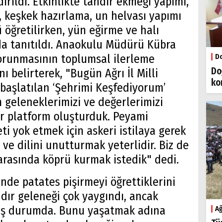
rıldı. Etkinlikte tandır ekmeği yapımı,
, keşkek hazırlama, un helvası yapımı
 öğretilirken, yün eğirme ve halı
 da tanıtıldı. Anaokulu Müdürü Kübra
korunmasının toplumsal ilerleme
Do
Do
 belirterek, "Bugün Ağrı İl Milli
ko
aşlatılan ‘Şehrimi Keşfediyorum’
 geleneklerimizi ve değerlerimizi
ir platform oluşturduk. Peyami
eti yok etmek için askeri istilaya gerek
 ve dilini unutturmak yeterlidir. Biz de
 arasında köprü kurmak istedik" dedi.
inde patates pişirmeyi öğrettiklerini
dır geleneği çok yaygındı, ancak
ş durumda. Bunu yaşatmak adına
Ağ