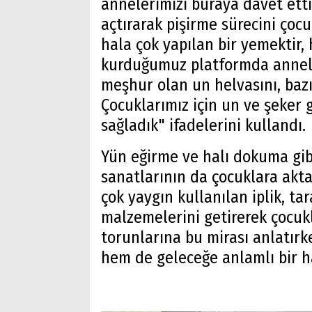
annelerimizi buraya davet ett
açtırarak pişirme sürecini çoc
hala çok yapılan bir yemektir, 
kurduğumuz platformda annele
meşhur olan un helvasını, bazıl
Çocuklarımız için un ve şeker 
sağladık" ifadelerini kullandı.
Yün eğirme ve halı dokuma gi
sanatlarının da çocuklara akta
çok yaygın kullanılan iplik, t
malzemelerini getirerek çocukl
torunlarına bu mirası anlatırk
hem de geleceğe anlamlı bir ha
Arama