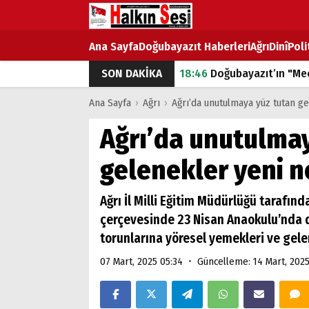
Ana Sayfa
Doğubayazıt Haberleri
Ağrı
Dinî
Poli
SON DAKİKA
18:46
Doğubayazıt’ın "Mec
07:53
Doğubayazıt’ta Ekme
Ana Sayfa
›
Ağrı
›
Ağrı’da unutulmaya yüz tutan ge
07:16
Doğubayazıt'ta çocuk
Ağrı’da unutulmay
07:00
DEVLET ve HÜKÜME
gelenekler yeni ne
18:29
ÇARŞI CADDESİ YAZ 
Ağrı İl Milli Eğitim Müdürlüğü tarafın
çerçevesinde 23 Nisan Anaokulu’nda d
torunlarına yöresel yemekleri ve gelen
•
07 Mart, 2025 05:34
Güncelleme: 14 Mart, 202