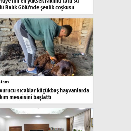
rkiye’nin en yüksek rakımlı tatlı su
lü Balık Gölü’nde şenlik coşkusu
atnos
vurucu sıcaklar küçükbaş hayvanlarda
rkım mesaisini başlattı