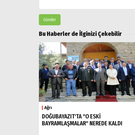
Gönder
Bu Haberler de İlginizi Çekebilir
Ağrı
DOĞUBAYAZIT'TA "O ESKİ
BAYRAMLAŞMALAR" NEREDE KALDI