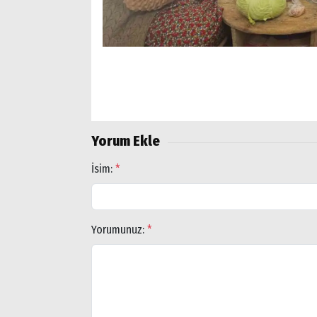
Yorum Ekle
İsim:
*
Yorumunuz:
*