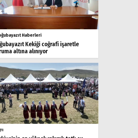
ğubayazıt Haberleri
ğubayazıt Kekiği coğrafi işaretle
ruma altına alınıyor
rı