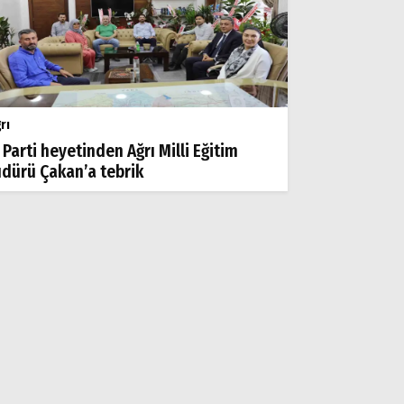
rı
 Parti heyetinden Ağrı Milli Eğitim
dürü Çakan’a tebrik