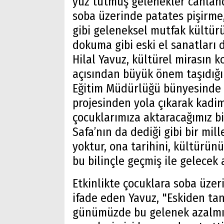
yüz tutmuş gelenekler canlandı
soba üzerinde patates pişirme
gibi geleneksel mutfak kültürü
dokuma gibi eski el sanatları
Hilal Yavuz, kültürel mirasın 
açısından büyük önem taşıdığını
Eğitim Müdürlüğü bünyesinde b
projesinden yola çıkarak kadim
çocuklarımıza aktaracağımız b
Safa’nın da dediği gibi bir mill
yoktur, ona tarihini, kültürünü
bu bilinçle geçmiş ile gelecek
Etkinlikte çocuklara soba üzer
ifade eden Yavuz, "Eskiden tan
günümüzde bu gelenek azalmı