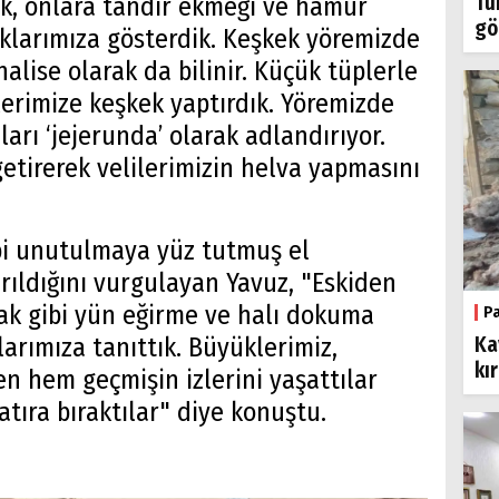
Tü
ik, onlara tandır ekmeği ve hamur
gö
uklarımıza gösterdik. Keşkek yöremizde
halise olarak da bilinir. Küçük tüplerle
rimize keşkek yaptırdık. Yöremizde
arı ‘jejerunda’ olarak adlandırıyor.
getirerek velilerimizin helva yapmasını
bi unutulmaya yüz tutmuş el
rıldığını vurgulayan Yavuz, "Eskiden
arak gibi yün eğirme ve halı dokuma
P
Ka
arımıza tanıttık. Büyüklerimiz,
kı
en hem geçmişin izlerini yaşattılar
tıra bıraktılar" diye konuştu.