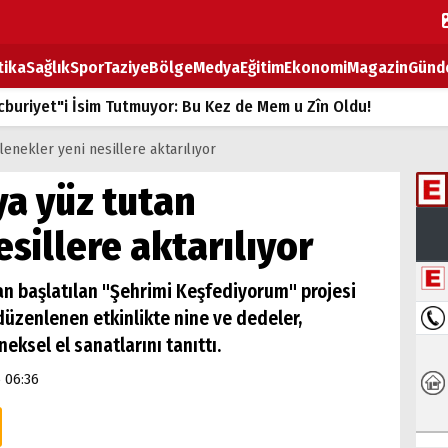
tika
Sağlık
Spor
Taziye
Bölge
Medya
Eğitim
Ekonomi
Magazin
Günd
buriyet"i İsim Tutmuyor: Bu Kez de Mem u Zîn Oldu!
k Fiyatlarına Zam
lenekler yeni nesillere aktarılıyor
ların sırtındaki ağır yük
a yüz tutan
T
sillere aktarılıyor
BOZ TAHTASI
dan başlatılan "Şehrimi Keşfediyorum" projesi
üzenlenen etkinlikte nine ve dedeler,
eksel el sanatlarını tanıttı.
5 06:36