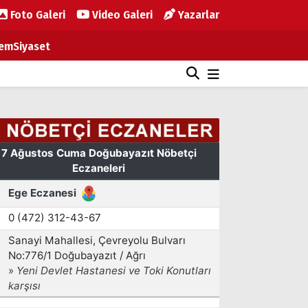
Foto Galeri
Video Galeri
Yazarlar
em
Siyaset