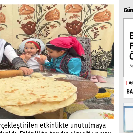
Gün
Ağ
BA
rçekleştirilen etkinlikte unutulmaya