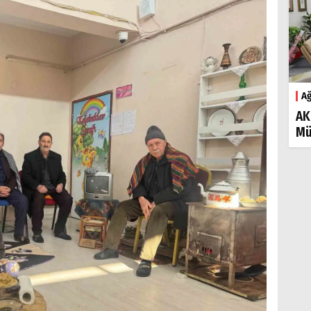
Ağ
AK
Mü