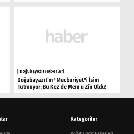
Doğubayazıt Haberleri
Doğubayazıt’ın "Mecburiyet"i İsim
Tutmuyor: Bu Kez de Mem u Zîn Oldu!
alar
Kategoriler
mızda
Doğubayazıt Haberleri