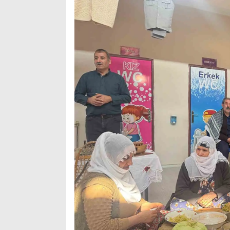
Popüler
Aramalar:
Ağrı
Doğubayazıt