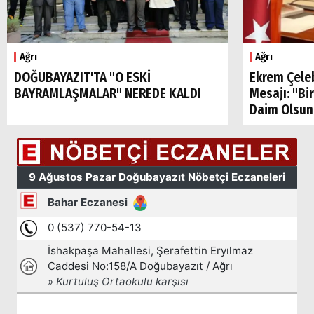
Ağrı
Ağrı
DOĞUBAYAZIT'TA "O ESKİ
Ekrem Çele
Arama
BAYRAMLAŞMALAR" NEREDE KALDI
Mesajı: "Bi
Daim Olsun
Popüler
Aramalar:
Ağrı
Doğubayazıt