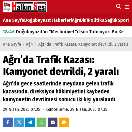
Ana Sayfa
Doğubayazıt Haberleri
Ağrı
Dinî
Politika
Sağlık
Spor
Ta
18:46
Doğubayazıt’ın "Mecburiyet"i İsim Tutmuyor: Bu Kez de Mem u Zîn Oldu!
07:53
Doğubayazıt’ta Ekmek Fiyatlarına Zam
Ana Sayfa
›
Ağrı
›
Ağrı’da Trafik Kazası: Kamyonet devrildi, 2 yaralı
07:16
Doğubayazıt'ta çocukların sırtındaki ağır yük
Ağrı’da Trafik Kazası:
07:00
DEVLET ve HÜKÜMET
Kamyonet devrildi, 2 yaralı
18:29
ÇARŞI CADDESİ YAZ BOZ TAHTASI
Ağrı’da gece saatlerinde meydana gelen trafik
kazasında, direksiyon hâkimiyetini kaybeden
kamyonetin devrilmesi sonucu iki kişi yaralandı.
•
29 Nisan, 2025 07:35
Güncelleme: 29 Nisan, 2025 07:35