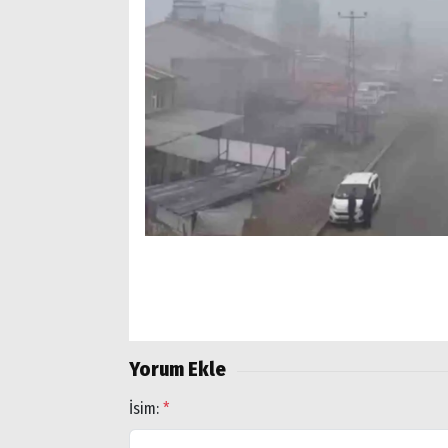
Arama
Popüler
Aramalar:
Ağrı
Doğubayazıt
Yorum Ekle
İsim:
*