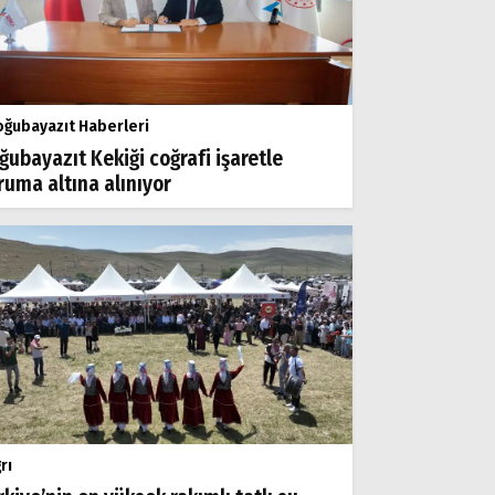
ğubayazıt Haberleri
ğubayazıt Kekiği coğrafi işaretle
ruma altına alınıyor
rı