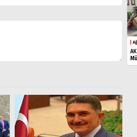
Ağ
AK
Mü