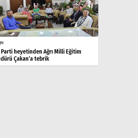
rı
 Parti heyetinden Ağrı Milli Eğitim
dürü Çakan’a tebrik