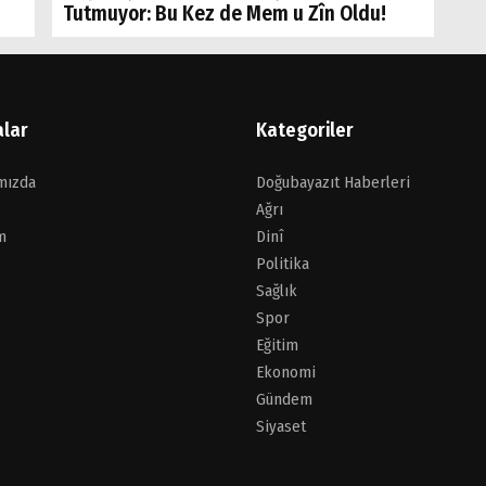
Tutmuyor: Bu Kez de Mem u Zîn Oldu!
alar
Kategoriler
mızda
Doğubayazıt Haberleri
Ağrı
m
Dinî
Politika
Sağlık
Spor
Eğitim
Ekonomi
Gündem
Siyaset