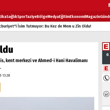
tika
Sağlık
Spor
Taziye
Bölge
Medya
Eğitim
Ekonomi
Magazin
Günd
buriyet"i İsim Tutmuyor: Bu Kez de Mem u Zîn Oldu!
k Fiyatlarına Zam
ların sırtındaki ağır yük
oldu
T
 sis, kent merkezi ve Ahmed-i Hani Havalimanı
BOZ TAHTASI
.
5 13:28