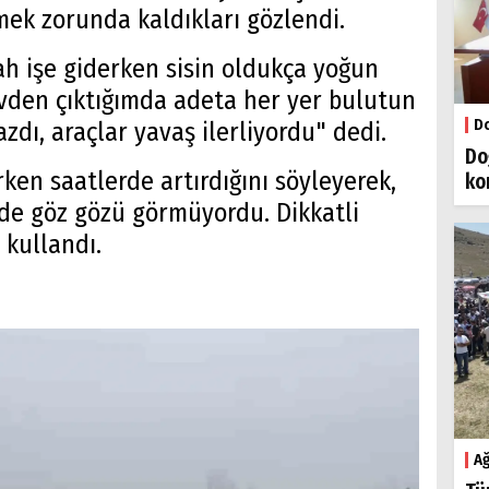
mek zorunda kaldıkları gözlendi.
ah işe giderken sisin oldukça yoğun
vden çıktığımda adeta her yer bulutun
Do
zdı, araçlar yavaş ilerliyordu" dedi.
Do
erken saatlerde artırdığını söyleyerek,
ko
nde göz gözü görmüyordu. Dikkatli
 kullandı.
Ağ