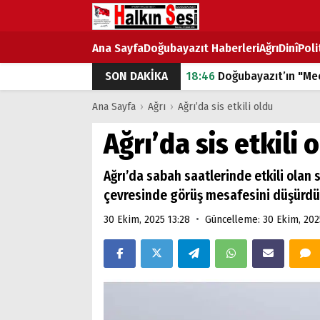
Ana Sayfa
Doğubayazıt Haberleri
Ağrı
Dinî
Poli
SON DAKİKA
18:46
Doğubayazıt’ın "Mec
07:53
Doğubayazıt’ta Ekme
Ana Sayfa
›
Ağrı
›
Ağrı’da sis etkili oldu
07:16
Doğubayazıt'ta çocuk
Ağrı’da sis etkili 
07:00
DEVLET ve HÜKÜME
Ağrı’da sabah saatlerinde etkili olan
18:29
ÇARŞI CADDESİ YAZ 
çevresinde görüş mesafesini düşürdü
•
30 Ekim, 2025 13:28
Güncelleme: 30 Ekim, 202