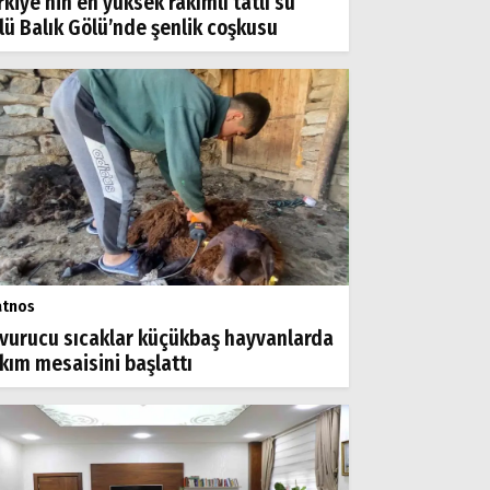
rkiye’nin en yüksek rakımlı tatlı su
lü Balık Gölü’nde şenlik coşkusu
atnos
vurucu sıcaklar küçükbaş hayvanlarda
rkım mesaisini başlattı