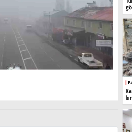
Tü
gö
P
Ka
kı