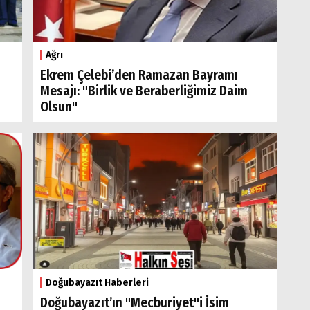
Ağrı
Ekrem Çelebi’den Ramazan Bayramı
Mesajı: "Birlik ve Beraberliğimiz Daim
Olsun"
Doğubayazıt Haberleri
Doğubayazıt’ın "Mecburiyet"i İsim