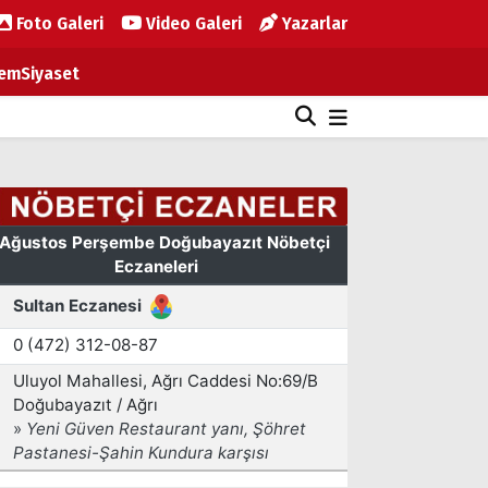
Foto Galeri
Video Galeri
Yazarlar
em
Siyaset