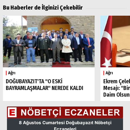
Aramalar:
Bu Haberler de İlginizi Çekebilir
Ağrı
Doğubayazıt
Ağrı
Ağrı
DOĞUBAYAZIT'TA "O ESKİ
Ekrem Çele
BAYRAMLAŞMALAR" NEREDE KALDI
Mesajı: "Bi
Daim Olsun