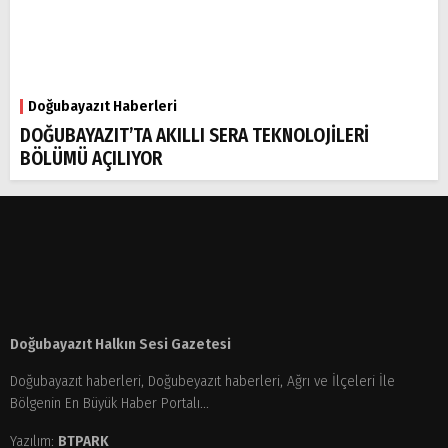
Doğubayazıt Haberleri
DOĞUBAYAZIT’TA AKILLI SERA TEKNOLOJİLERİ
BÖLÜMÜ AÇILIYOR
Doğubayazıt Halkın Sesi Gazetesi
Doğubayazıt haberleri, Doğubeyazıt haberleri, Ağrı ve İlçeleri İle
Bölgenin En Büyük Haber Portalı...
Yazılım:
BTPARK