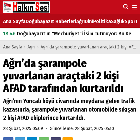
Ana Sayfa
Doğubayazıt Haberleri
Ağrı
Dinî
Politika
Sağlık
Spor
Ta
18:46
Doğubayazıt’ın "Mecburiyet"i İsim Tutmuyor: Bu Kez de Mem u Zîn Oldu!
07:53
Doğubayazıt’ta Ekmek Fiyatlarına Zam
Ana Sayfa
›
Ağrı
›
Ağrı’da şarampole yuvarlanan araçtaki 2 kişi AFAD tarafından kurtarıldı
07:16
Doğubayazıt'ta çocukların sırtındaki ağır yük
Ağrı’da şarampole
07:00
DEVLET ve HÜKÜMET
yuvarlanan araçtaki 2 kişi
18:29
ÇARŞI CADDESİ YAZ BOZ TAHTASI
AFAD tarafından kurtarıldı
Ağrı’nın Yoncalı köyü civarında meydana gelen trafik
kazasında, şarampole yuvarlanan otomobilde sıkışan
2 kişi AFAD ekiplerince kurtarıldı.
•
28 Şubat, 2025 05:09
Güncelleme: 28 Şubat, 2025 05:10