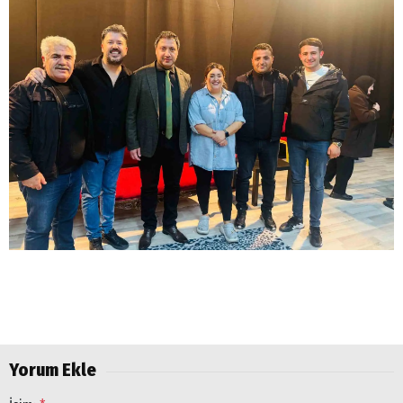
Arama
Popüler
Aramalar:
Ağrı
Doğubayazıt
Yorum Ekle