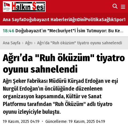
Ana Sayfa
Doğubayazıt Haberleri
Ağrı
Dinî
Politika
Sağlık
Spor
Ta
18:46
Doğubayazıt’ın "Mecburiyet"i İsim Tutmuyor: Bu Kez de Mem u Zîn Oldu!
07:53
Doğubayazıt’ta Ekmek Fiyatlarına Zam
Ana Sayfa
›
Ağrı
›
Ağrı’da "Ruh öküzüm" tiyatro oyunu sahnelendi
07:16
Doğubayazıt'ta çocukların sırtındaki ağır yük
Ağrı’da "Ruh öküzüm" tiyatro
07:00
DEVLET ve HÜKÜMET
oyunu sahnelendi
18:29
ÇARŞI CADDESİ YAZ BOZ TAHTASI
Ağrı Şeker Fabrikası Müdürü Kürşad Erdoğan ve eşi
Nurgül Erdoğan’ın öncülüğünde düzenlenen
organizasyon kapsamında, Kültür ve Sanat
Platformu tarafından "Ruh Öküzüm" adlı tiyatro
oyunu izleyiciyle buluştu.
•
19 Kasım, 2025 04:19
Güncelleme: 19 Kasım, 2025 04:19