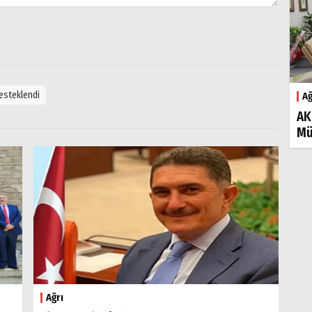
esteklendi
Ağ
AK
Mü
Ağrı