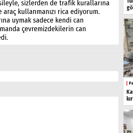
Tü
ileyle, sizlerden de trafik kurallarına
gö
de araç kullanmanızı rica ediyorum.
arına uymak sadece kendi can
zamanda çevremizdekilerin can
di.
P
Ka
kı