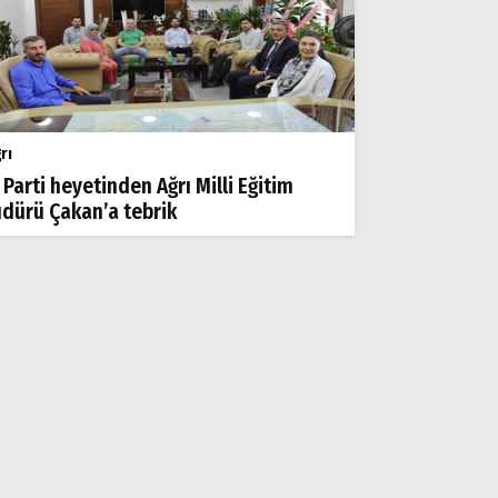
rı
 Parti heyetinden Ağrı Milli Eğitim
dürü Çakan’a tebrik