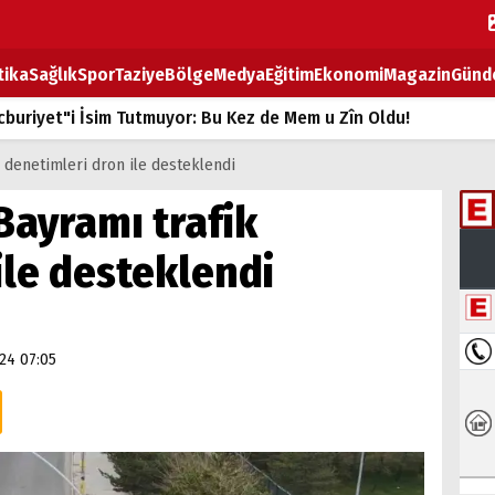
tika
Sağlık
Spor
Taziye
Bölge
Medya
Eğitim
Ekonomi
Magazin
Günd
buriyet"i İsim Tutmuyor: Bu Kez de Mem u Zîn Oldu!
k Fiyatlarına Zam
 denetimleri dron ile desteklendi
ların sırtındaki ağır yük
Bayramı trafik
T
ile desteklendi
BOZ TAHTASI
24 07:05