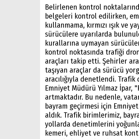
Belirlenen kontrol noktaların
belgeleri kontrol edilirken, e
kullanmama, kırmızı ışık ve y
sürücülere uyarılarda bulunuldu
kurallarına uymayan sürücülere
kontrol noktasında trafiği dron
araçları takip etti. Şehirler ar
taşıyan araçlar da sürücü yor
aracılığıyla denetlendi. Trafik
Emniyet Müdürü Yılmaz İpar, 
artmaktadır. Bu nedenle, vata
bayram geçirmesi için Emniye
aldık. Trafik birimlerimiz, bay
yollarda denetimlerini yoğunlaş
kemeri, ehliyet ve ruhsat kontr