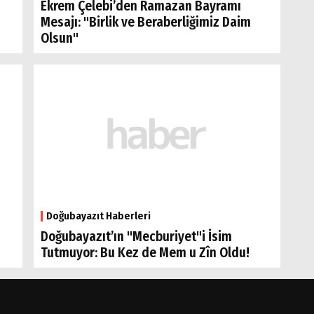
Ekrem Çelebi’den Ramazan Bayramı
Mesajı: "Birlik ve Beraberliğimiz Daim
Olsun"
Doğubayazıt Haberleri
Doğubayazıt’ın "Mecburiyet"i İsim
Tutmuyor: Bu Kez de Mem u Zîn Oldu!