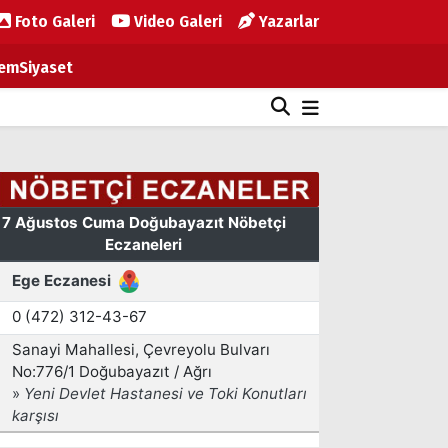
Foto Galeri
Video Galeri
Yazarlar
em
Siyaset