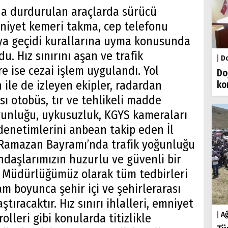
da durdurulan araçlarda sürücü
mniyet kemeri takma, cep telefonu
aya geçidi kurallarına uyma konusunda
. Hız sınırını aşan ve trafik
Do
 ise cezai işlem uygulandı. Yol
Do
 ile de izleyen ekipler, radardan
ko
ası otobüs, tır ve tehlikeli madde
gunluğu, uykusuzluk, KGYS kameraları
 denetimlerini anbean takip eden İl
"Ramazan Bayramı’nda trafik yoğunluğu
ndaşlarımızın huzurlu ve güvenli bir
t Müdürlüğümüz olarak tüm tedbirleri
ram boyunca şehir içi ve şehirlerarası
tıracaktır. Hız sınırı ihlalleri, emniyet
Ağ
olleri gibi konularda titizlikle