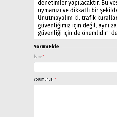
denetimler yapılacaktır. Bu ves
uymanızı ve dikkatli bir şekil
Unutmayalım ki, trafik kurall
Arama
güvenliğimiz için değil, aynı 
Popüler
güvenliği için de önemlidir" de
Aramalar:
Ağrı
Yorum Ekle
Doğubayazıt
İsim:
*
Yorumunuz:
*