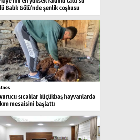
rkiye’nin en yüksek rakımlı tatlı su
lü Balık Gölü’nde şenlik coşkusu
atnos
vurucu sıcaklar küçükbaş hayvanlarda
rkım mesaisini başlattı