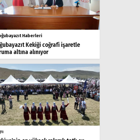
ğubayazıt Haberleri
ğubayazıt Kekiği coğrafi işaretle
ruma altına alınıyor
rı