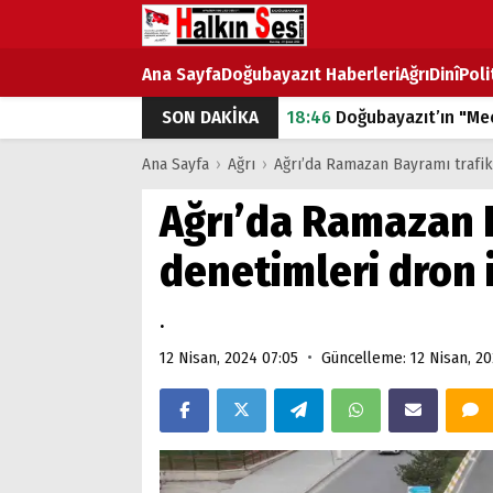
Ana Sayfa
Doğubayazıt Haberleri
Ağrı
Dinî
Poli
SON DAKİKA
18:46
Doğubayazıt’ın "Mec
07:53
Doğubayazıt’ta Ekme
Ana Sayfa
›
Ağrı
›
Ağrı’da Ramazan Bayramı trafik
07:16
Doğubayazıt'ta çocuk
Ağrı’da Ramazan 
07:00
DEVLET ve HÜKÜME
denetimleri dron 
18:29
ÇARŞI CADDESİ YAZ 
.
•
12 Nisan, 2024 07:05
Güncelleme: 12 Nisan, 20