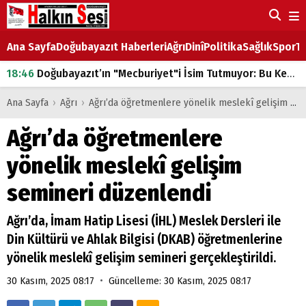
Ana Sayfa
Doğubayazıt Haberleri
Ağrı
Dinî
Politika
Sağlık
Spor
Ta
18:46
Doğubayazıt’ın "Mecburiyet"i İsim Tutmuyor: Bu Kez de Mem u Zîn Oldu!
07:53
Doğubayazıt’ta Ekmek Fiyatlarına Zam
Ana Sayfa
›
Ağrı
›
Ağrı’da öğretmenlere yönelik meslekî gelişim semineri düzenlendi
07:16
Doğubayazıt'ta çocukların sırtındaki ağır yük
Ağrı’da öğretmenlere
07:00
DEVLET ve HÜKÜMET
yönelik meslekî gelişim
18:29
ÇARŞI CADDESİ YAZ BOZ TAHTASI
semineri düzenlendi
Ağrı’da, İmam Hatip Lisesi (İHL) Meslek Dersleri ile
Din Kültürü ve Ahlak Bilgisi (DKAB) öğretmenlerine
yönelik meslekî gelişim semineri gerçekleştirildi.
•
30 Kasım, 2025 08:17
Güncelleme: 30 Kasım, 2025 08:17