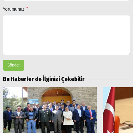
Yorumunuz:
*
Arama
Popüler
Aramalar:
Ağrı
Doğubayazıt
Gönder
Bu Haberler de İlginizi Çekebilir