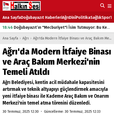
Ana Sayfa
Doğubayazıt Haberleri
Ağrı
Dinî
Politika
Sağlık
Spor
Ta
18:46
Doğubayazıt’ın "Mecburiyet"i İsim Tutmuyor: Bu Kez de Mem u Zîn Oldu!
07:53
Doğubayazıt’ta Ekmek Fiyatlarına Zam
Ana Sayfa
›
Ağrı
›
Ağrı'da Modern İtfaiye Binası ve Araç Bakım Merkezi'nin Temeli Atıldı
07:16
Doğubayazıt'ta çocukların sırtındaki ağır yük
Ağrı'da Modern İtfaiye Binası
07:00
DEVLET ve HÜKÜMET
ve Araç Bakım Merkezi'nin
18:29
ÇARŞI CADDESİ YAZ BOZ TAHTASI
Temeli Atıldı
Ağrı Belediyesi, kentin acil müdahale kapasitesini
artırmak ve teknik altyapıyı güçlendirmek amacıyla
yeni itfaiye binası ile Kademe Araç Bakım ve Onarım
Merkezi'nin temel atma törenini düzenledi.
•
30 Temmuz, 2025 12:30
Güncelleme: 30 Temmuz, 2025 12:33