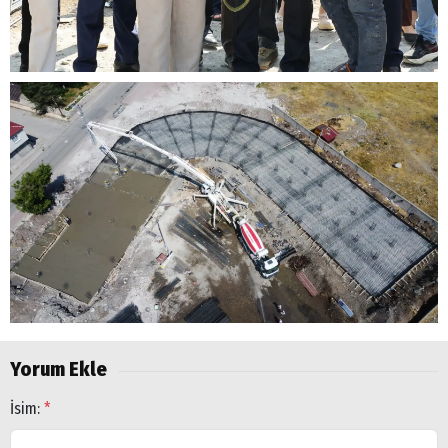
Arama
Popüler
Aramalar:
Ağrı
Yorum Ekle
Doğubayazıt
İsim:
*