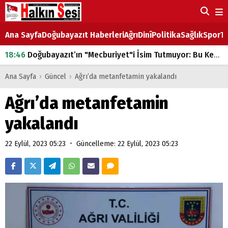
Ana Sayfa
Doğubayazıt Haberleri
Ağrı
Dinî
Politika
Sağlık
Spor
Ta
18:46
Doğubayazıt’ın "Mecburiyet"i İsim Tutmuyor: Bu Kez de Mem u Zîn Oldu!
07:53
Doğubayazıt’ta Ekmek Fiyatlarına Zam
Ana Sayfa
›
Güncel
›
Ağrı’da metanfetamin yakalandı
07:16
Doğubayazıt'ta çocukların sırtındaki ağır yük
Ağrı’da metanfetamin
07:00
DEVLET ve HÜKÜMET
yakalandı
18:29
ÇARŞI CADDESİ YAZ BOZ TAHTASI
•
22 Eylül, 2023 05:23
Güncelleme: 22 Eylül, 2023 05:23