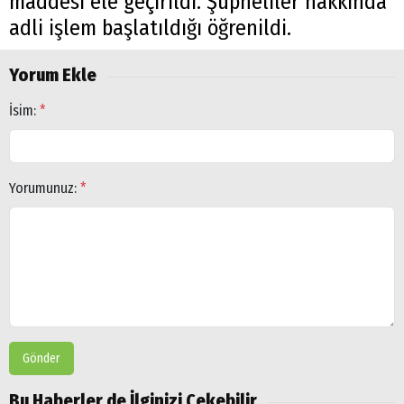
maddesi ele geçirildi. Şüpheliler hakkında
adli işlem başlatıldığı öğrenildi.
Yorum Ekle
İsim:
*
Yorumunuz:
*
Gönder
Bu Haberler de İlginizi Çekebilir