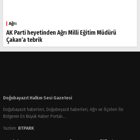
Ağrı
AK Parti heyetinden Ağrı Milli Eğitim Müdürü
Çakan’a tebrik
Doğubayazıt Halkın Sesi Gazetesi
Doğubayazıt haberleri, Doğubeyazıt haberleri, Ağrı ve İlçeleri İle
Bölgenin En Büyük Haber Portalı...
Yazılım:
BTPARK