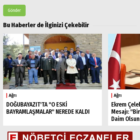
Gönder
Bu Haberler de İlginizi Çekebilir
Ağrı
Ağrı
DOĞUBAYAZIT'TA "O ESKİ
Ekrem Çele
BAYRAMLAŞMALAR" NEREDE KALDI
Mesajı: "Bi
Daim Olsun