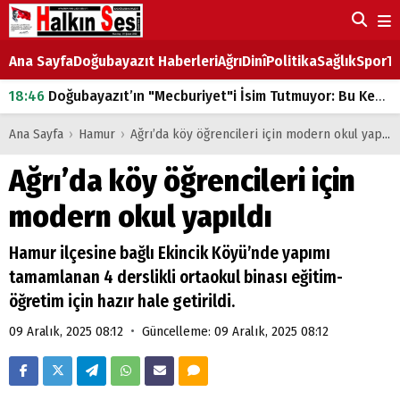
Ana Sayfa
Doğubayazıt Haberleri
Ağrı
Dinî
Politika
Sağlık
Spor
Ta
18:46
Doğubayazıt’ın "Mecburiyet"i İsim Tutmuyor: Bu Kez de Mem u Zîn Oldu!
07:53
Doğubayazıt’ta Ekmek Fiyatlarına Zam
Ana Sayfa
›
Hamur
›
Ağrı’da köy öğrencileri için modern okul yapıldı
07:16
Doğubayazıt'ta çocukların sırtındaki ağır yük
Ağrı’da köy öğrencileri için
07:00
DEVLET ve HÜKÜMET
modern okul yapıldı
18:29
ÇARŞI CADDESİ YAZ BOZ TAHTASI
Hamur ilçesine bağlı Ekincik Köyü’nde yapımı
tamamlanan 4 derslikli ortaokul binası eğitim-
öğretim için hazır hale getirildi.
•
09 Aralık, 2025 08:12
Güncelleme: 09 Aralık, 2025 08:12