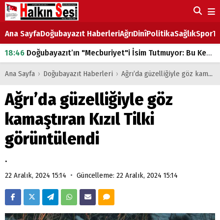
Ana Sayfa
Doğubayazıt Haberleri
Ağrı
Dinî
Politika
Sağlık
Spor
Ta
18:46
Doğubayazıt’ın "Mecburiyet"i İsim Tutmuyor: Bu Kez de Mem u Zîn Oldu!
07:53
Doğubayazıt’ta Ekmek Fiyatlarına Zam
Ana Sayfa
›
Doğubayazıt Haberleri
›
Ağrı’da güzelliğiyle göz kamaştıran Kızıl Tilki görüntülendi
07:16
Doğubayazıt'ta çocukların sırtındaki ağır yük
Ağrı’da güzelliğiyle göz
07:00
DEVLET ve HÜKÜMET
kamaştıran Kızıl Tilki
18:29
ÇARŞI CADDESİ YAZ BOZ TAHTASI
görüntülendi
.
•
22 Aralık, 2024 15:14
Güncelleme: 22 Aralık, 2024 15:14