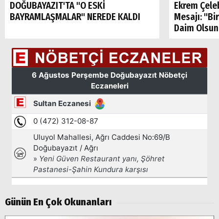
DOĞUBAYAZIT'TA "O ESKİ
Ekrem Çele
BAYRAMLAŞMALAR" NEREDE KALDI
Mesajı: "Bi
Daim Olsun
Arama
Popüler
Aramalar:
Ağrı
Doğubayazıt
Günün En Çok Okunanları