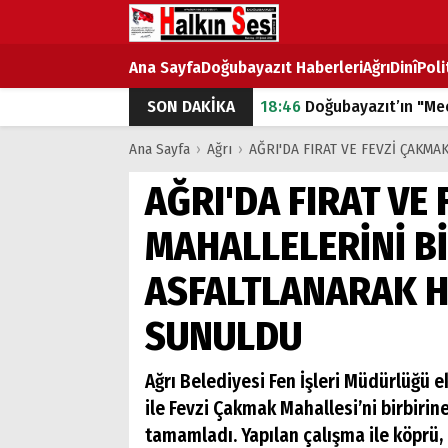
Ana Sayfa
Doğubayazıt Haberleri
Ağrı
Dinî
Poli
SON DAKİKA
18:46
Doğubayazıt’ın "Mec
07:53
Doğubayazıt’ta Ekme
Ana Sayfa
›
Ağrı
›
AĞRI'DA FIRAT VE FEVZİ ÇAKM
07:16
Doğubayazıt'ta çocuk
AĞRI'DA FIRAT VE
07:00
DEVLET ve HÜKÜME
MAHALLELERİNİ B
18:29
ÇARŞI CADDESİ YAZ 
ASFALTLANARAK H
SUNULDU
Ağrı Belediyesi Fen İşleri Müdürlüğü ek
ile Fevzi Çakmak Mahallesi’ni birbiri
tamamladı. Yapılan çalışma ile köprü,