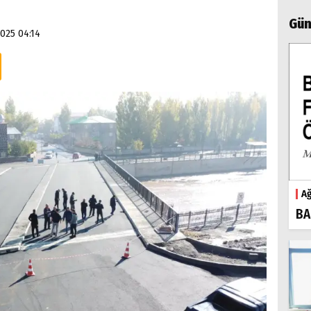
Gün
025 04:14
Ağ
BA