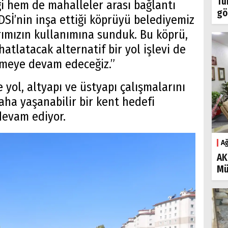
Tü
i hem de mahalleler arası bağlantı
gö
 DSİ’nin inşa ettiği köprüyü belediyemiz
rımızın kullanımına sunduk. Bu köprü,
atlatacak alternatif bir yol işlevi de
 etmeye devam edeceğiz.”
 yol, altyapı ve üstyapı çalışmalarını
daha yaşanabilir bir kent hedefi
devam ediyor.
Ağ
AK
Mü