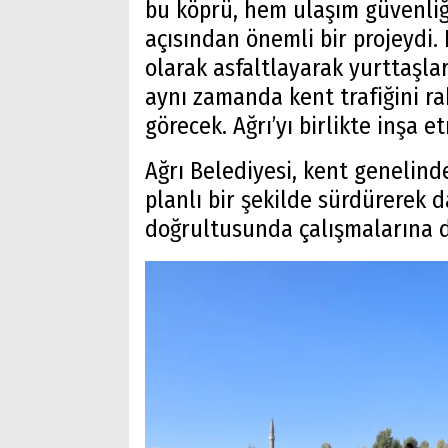
bu köprü, hem ulaşım güvenliğ
açısından önemli bir projeydi.
olarak asfaltlayarak yurttaşla
aynı zamanda kent trafiğini rah
görecek. Ağrı’yı birlikte inşa
Ağrı Belediyesi, kent genelinde
planlı bir şekilde sürdürerek 
doğrultusunda çalışmalarına 
Arama
Popüler
Aramalar:
Ağrı
Doğubayazıt