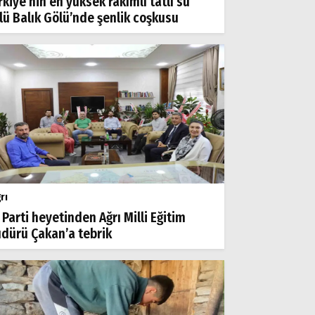
rkiye’nin en yüksek rakımlı tatlı su
lü Balık Gölü’nde şenlik coşkusu
rı
 Parti heyetinden Ağrı Milli Eğitim
dürü Çakan’a tebrik