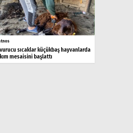
atnos
vurucu sıcaklar küçükbaş hayvanlarda
rkım mesaisini başlattı