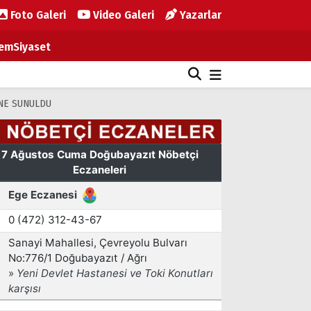
Foto Galeri
Video Galeri
Yazarlar
em
Siyaset
İNE SUNULDU