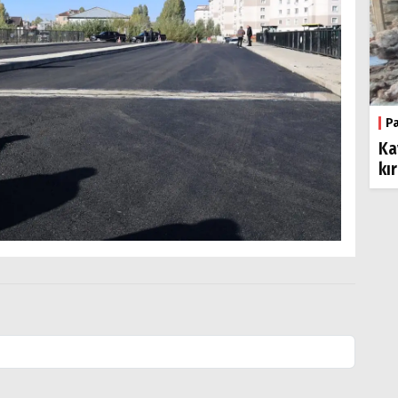
P
Ka
kı