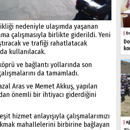
sikliği nedeniyle ulaşımda yaşanan
Do
ma çalışmasıyla birlikte giderildi. Yeni
Do
ştıracak ve trafiği rahatlatacak
ko
 da kullanılacak.
 köprü ve bağlantı yollarında son
çalışmalarını da tamamladı.
Hazal Aras ve Memet Akkuş, yapılan
an önemli bir ihtiyacı giderdiğini
şit hizmet anlayışıyla çalışmalarımızı
Ağ
akmak mahallelerini birbirine bağlayan