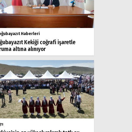
ğubayazıt Haberleri
ğubayazıt Kekiği coğrafi işaretle
ruma altına alınıyor
rı