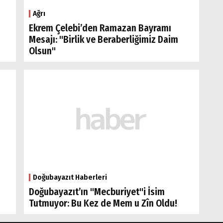
Ağrı
Ekrem Çelebi’den Ramazan Bayramı
Mesajı: "Birlik ve Beraberliğimiz Daim
Olsun"
Doğubayazıt Haberleri
Doğubayazıt’ın "Mecburiyet"i İsim
Tutmuyor: Bu Kez de Mem u Zîn Oldu!