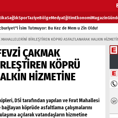
tika
Sağlık
Spor
Taziye
Bölge
Medya
Eğitim
Ekonomi
Magazin
Günd
buriyet"i İsim Tutmuyor: Bu Kez de Mem u Zîn Oldu!
k Fiyatlarına Zam
AK MAHALLELERİNİ BİRLEŞTİREN KÖPRÜ ASFALTLANARAK HALKIN HİZMET
ların sırtındaki ağır yük
 FEVZİ ÇAKMAK
T
İRLEŞTİREN KÖPRÜ
BOZ TAHTASI
ALKIN HİZMETİNE
ipleri, DSİ tarafından yapılan ve Fırat Mahallesi
ne bağlayan köprüde asfaltlama çalışmalarını
 ulaşıma açılarak vatandaşların hizmetine