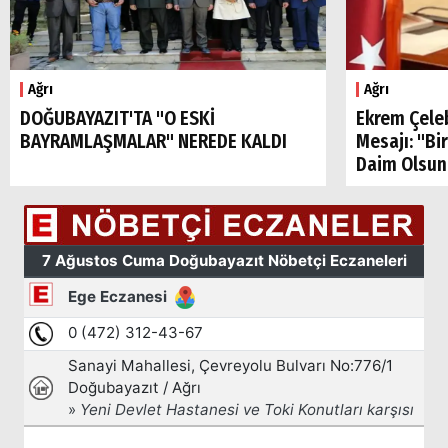
Ağrı
Ağrı
DOĞUBAYAZIT'TA "O ESKİ
Ekrem Çele
BAYRAMLAŞMALAR" NEREDE KALDI
Mesajı: "Bi
Daim Olsun
Arama
Popüler
Aramalar: