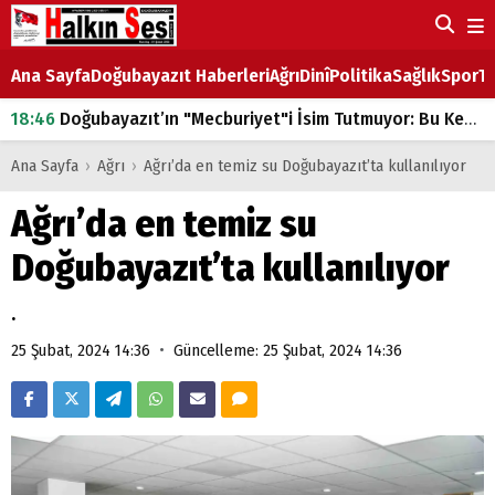
Ana Sayfa
Doğubayazıt Haberleri
Ağrı
Dinî
Politika
Sağlık
Spor
Ta
18:46
Doğubayazıt’ın "Mecburiyet"i İsim Tutmuyor: Bu Kez de Mem u Zîn Oldu!
07:53
Doğubayazıt’ta Ekmek Fiyatlarına Zam
Ana Sayfa
›
Ağrı
›
Ağrı’da en temiz su Doğubayazıt’ta kullanılıyor
07:16
Doğubayazıt'ta çocukların sırtındaki ağır yük
Ağrı’da en temiz su
07:00
DEVLET ve HÜKÜMET
Doğubayazıt’ta kullanılıyor
18:29
ÇARŞI CADDESİ YAZ BOZ TAHTASI
.
•
25 Şubat, 2024 14:36
Güncelleme: 25 Şubat, 2024 14:36