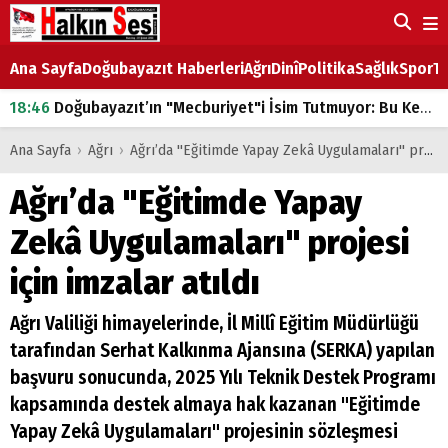
Ana Sayfa
Doğubayazıt Haberleri
Ağrı
Dinî
Politika
Sağlık
Spor
Ta
18:46
Doğubayazıt’ın "Mecburiyet"i İsim Tutmuyor: Bu Kez de Mem u Zîn Oldu!
07:53
Doğubayazıt’ta Ekmek Fiyatlarına Zam
Ana Sayfa
›
Ağrı
›
Ağrı’da "Eğitimde Yapay Zekâ Uygulamaları" projesi için imzalar atıldı
07:16
Doğubayazıt'ta çocukların sırtındaki ağır yük
Ağrı’da "Eğitimde Yapay
07:00
DEVLET ve HÜKÜMET
Zekâ Uygulamaları" projesi
18:29
ÇARŞI CADDESİ YAZ BOZ TAHTASI
için imzalar atıldı
Ağrı Valiliği himayelerinde, İl Millî Eğitim Müdürlüğü
tarafından Serhat Kalkınma Ajansına (SERKA) yapılan
başvuru sonucunda, 2025 Yılı Teknik Destek Programı
kapsamında destek almaya hak kazanan "Eğitimde
Yapay Zekâ Uygulamaları" projesinin sözleşmesi