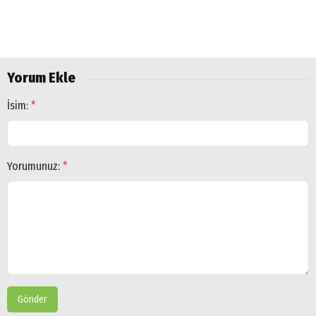
Yorum Ekle
İsim:
*
Arama
Popüler
Aramalar:
Yorumunuz:
*
Ağrı
Doğubayazıt
Gönder