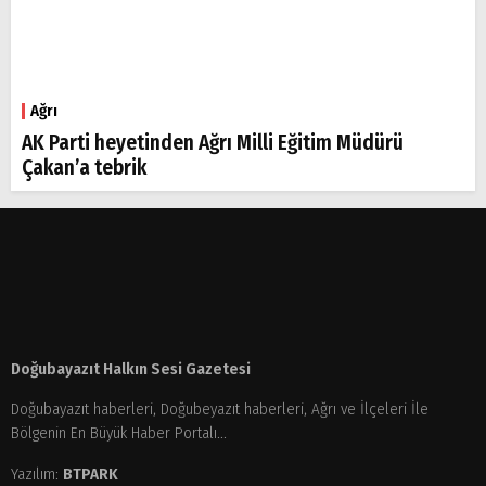
Ağrı
AK Parti heyetinden Ağrı Milli Eğitim Müdürü
Çakan’a tebrik
Doğubayazıt Halkın Sesi Gazetesi
Doğubayazıt haberleri, Doğubeyazıt haberleri, Ağrı ve İlçeleri İle
Bölgenin En Büyük Haber Portalı...
Yazılım:
BTPARK